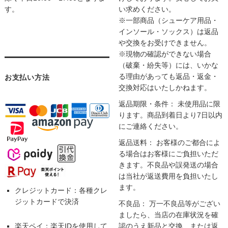
す。
い求めください。
※一部商品（シューケア用品・
インソール・ソックス）は返品
や交換をお受けできません。
※現物の確認ができない場合
（破棄・紛失等）には、いかな
る理由があっても返品・返金・
お支払い方法
交換対応はいたしかねます。
返品期限・条件： 未使用品に限
ります。商品到着日より7日以内
にご連絡ください。
返品送料： お客様のご都合によ
る場合はお客様にご負担いただ
きます。不良品や誤発送の場合
は当社が返送費用を負担いたし
ます。
クレジットカード：各種クレ
ジットカードで決済
不良品： 万一不良品等がござい
ましたら、当店の在庫状況を確
楽天ペイ：楽天IDを使用して
認のうえ新品と交換、または返