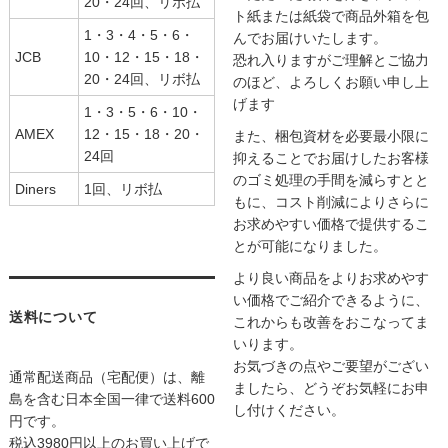
20・24回、リボ払
ト紙または紙袋で商品外箱を包
1・3・4・5・6・
んでお届けいたします。
JCB
10・12・15・18・
恐れ入りますがご理解とご協力
20・24回、リボ払
のほど、よろしくお願い申し上
げます
1・3・5・6・10・
AMEX
12・15・18・20・
また、梱包資材を必要最小限に
24回
抑えることでお届けしたお客様
のゴミ処理の手間を減らすとと
Diners
1回、リボ払
もに、コスト削減によりさらに
お求めやすい価格で提供するこ
とが可能になりました。
より良い商品をよりお求めやす
い価格でご紹介できるように、
送料について
これからも改善をおこなってま
いります。
お気づきの点やご要望がござい
通常配送商品（宅配便）は、離
ましたら、どうぞお気軽にお申
島を含む日本全国一律で送料600
し付けください。
円です。
税込3980円以上のお買い上げで