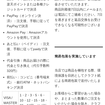
楽天ポイントまたは各種クレ
金させていただきます。
ジットカードで決済
商品到着後7日以内にメールまた
は電話にてご連絡ください。7日
PayPay（オンライン決
を過ぎますと返品交換をお受け
済）：注文後、手順に従って
できなくなる可能性がございま
PayPayで決済
す。
Amazon Pay：Amazonアカ
ウントを使用して決済
あと払い（ペイディ）：注文
後、手順に従ってpaidyで決
済
簡易包装を実施しています
代金引換：商品お届けの際に
代金と引き換え（代引手数料
当店では商品を梱包する際、環
320円）
境保護を目的としてクラフト紙
前払い：コンビニ（番号端末
による簡易包装で送付いたしま
式）・銀行ATM・ネットバン
す。
キング決済
お客様からご要望があった場合
1・2・3・5・6・
VISA /
や、まとまった数量のご注文を
10・12・15・18・
MASTER
いただいた場合を除き、クラフ