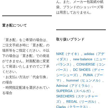
ん。また、メーカー包装紙や紙
袋、ブランドのショッパーズ等
は用意しておりません。
置き配について
取り扱いブランド
「置き配」をご希望の場合は、
ご注文手続き時に「置き配」の
場所等をご指定ください。※以
NIKE（ナイキ）
、
adidas（アデ
下の場合は「置き配」での発送
ィダス）
、
new balance（ニュー
ができません。対面配達に変更
バランス）
、
CONVERSE（コン
して発送いたしますのでご了承
バース）、
DC SHOES（ディー
ください。
シーシューズ）、
PUMA（プー
・お支払い方法が「代金引換」
マ）、
hummel（ヒュンメル）、
の場合
Admiral（アドミラル）
、
・時間指定配達を選択されてい
SUPERGA（スペルガ）
、
る場合
SKECHERS（スケッチャー
ズ）
、
REGAL（リーガル）
、
Clarks（クラークス）、