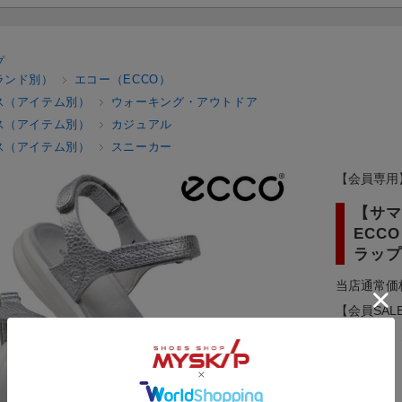
プ
ランド別）
エコー（ECCO）
ス（アイテム別）
ウォーキング・アウトドア
ス（アイテム別）
カジュアル
ス（アイテム別）
スニーカー
【会員専用
【サマ
ECCO 
ラップ
当店通常価
【会員SAL
59分まで！
メーカー：