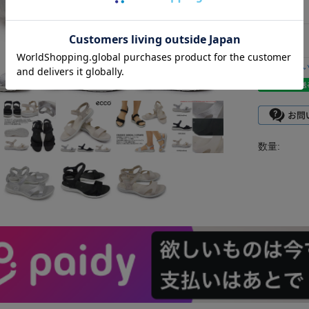
型番：
返品につ
数量: