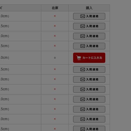
ズ
在庫
購入
.0cm）
×
.5cm）
×
.0cm）
×
.5cm）
×
.0cm）
○
.5cm）
×
.0cm）
×
.5cm）
×
.0cm）
×
.5cm）
×
.0cm）
×
.5cm）
×