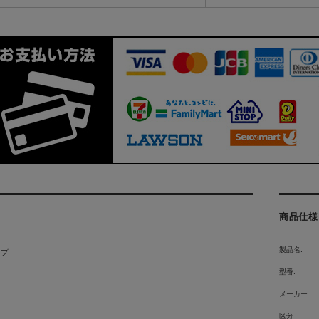
商品仕様
製品名:
ップ
型番:
メーカー:
区分: