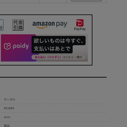
サンダル
821883
ecco
新品