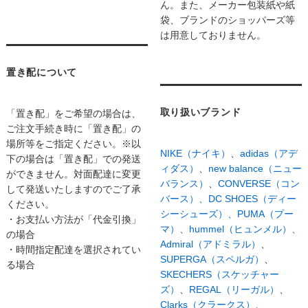
ん。また、メーカー包装紙や紙
袋、ブランドのショッパーズ等
は用意しておりません。
置き配について
取り扱いブランド
「置き配」をご希望の場合は、
ご注文手続き時に「置き配」の
場所等をご指定ください。※以
NIKE（ナイキ）
、
adidas（アデ
下の場合は「置き配」での発送
ィダス）
、
new balance（ニュー
ができません。対面配達に変更
バランス）
、
CONVERSE（コン
して発送いたしますのでご了承
バース）、
DC SHOES（ディー
ください。
シーシューズ）、
PUMA（プー
・お支払い方法が「代金引換」
マ）、
hummel（ヒュンメル）、
の場合
Admiral（アドミラル）
、
・時間指定配達を選択されてい
SUPERGA（スペルガ）
、
る場合
SKECHERS（スケッチャー
ズ）
、
REGAL（リーガル）
、
Clarks（クラークス）、