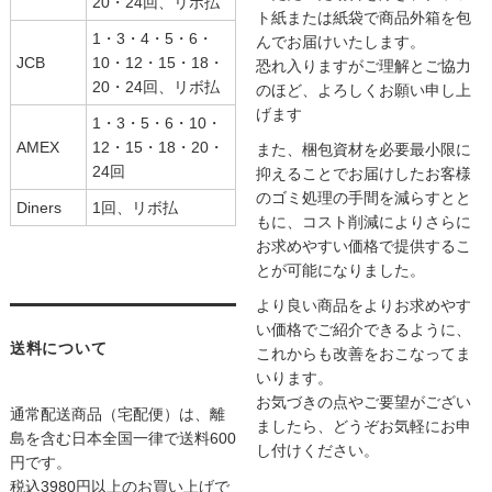
20・24回、リボ払
ト紙または紙袋で商品外箱を包
1・3・4・5・6・
んでお届けいたします。
JCB
10・12・15・18・
恐れ入りますがご理解とご協力
20・24回、リボ払
のほど、よろしくお願い申し上
げます
1・3・5・6・10・
AMEX
12・15・18・20・
また、梱包資材を必要最小限に
24回
抑えることでお届けしたお客様
のゴミ処理の手間を減らすとと
Diners
1回、リボ払
もに、コスト削減によりさらに
お求めやすい価格で提供するこ
とが可能になりました。
より良い商品をよりお求めやす
い価格でご紹介できるように、
送料について
これからも改善をおこなってま
いります。
お気づきの点やご要望がござい
通常配送商品（宅配便）は、離
ましたら、どうぞお気軽にお申
島を含む日本全国一律で送料600
し付けください。
円です。
税込3980円以上のお買い上げで