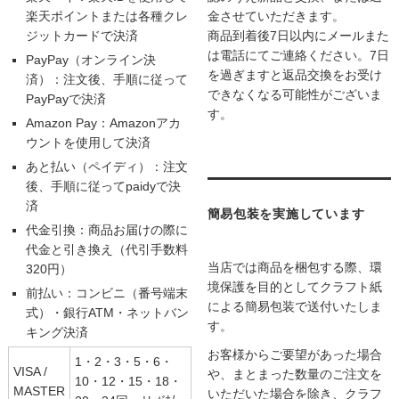
楽天ポイントまたは各種クレ
金させていただきます。
ジットカードで決済
商品到着後7日以内にメールまた
は電話にてご連絡ください。7日
PayPay（オンライン決
を過ぎますと返品交換をお受け
済）：注文後、手順に従って
できなくなる可能性がございま
PayPayで決済
す。
Amazon Pay：Amazonアカ
ウントを使用して決済
あと払い（ペイディ）：注文
後、手順に従ってpaidyで決
済
簡易包装を実施しています
代金引換：商品お届けの際に
代金と引き換え（代引手数料
当店では商品を梱包する際、環
320円）
境保護を目的としてクラフト紙
前払い：コンビニ（番号端末
による簡易包装で送付いたしま
式）・銀行ATM・ネットバン
す。
キング決済
お客様からご要望があった場合
1・2・3・5・6・
VISA /
や、まとまった数量のご注文を
10・12・15・18・
MASTER
いただいた場合を除き、クラフ