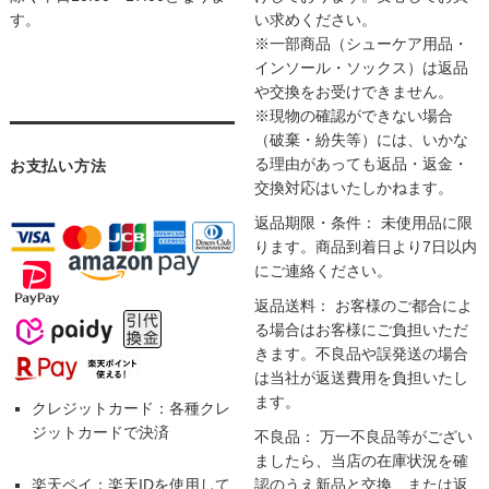
す。
い求めください。
※一部商品（シューケア用品・
インソール・ソックス）は返品
や交換をお受けできません。
※現物の確認ができない場合
（破棄・紛失等）には、いかな
る理由があっても返品・返金・
お支払い方法
交換対応はいたしかねます。
返品期限・条件： 未使用品に限
ります。商品到着日より7日以内
にご連絡ください。
返品送料： お客様のご都合によ
る場合はお客様にご負担いただ
きます。不良品や誤発送の場合
は当社が返送費用を負担いたし
ます。
クレジットカード：各種クレ
ジットカードで決済
不良品： 万一不良品等がござい
ましたら、当店の在庫状況を確
楽天ペイ：楽天IDを使用して
認のうえ新品と交換、または返