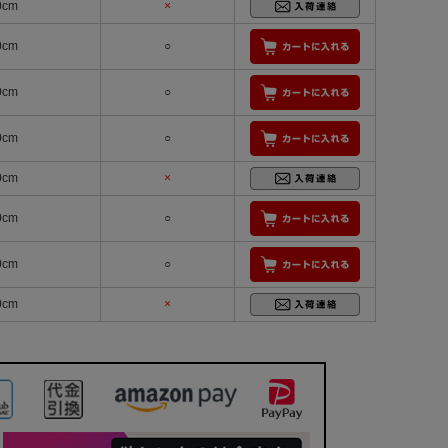
0cm
×
0cm
○
0cm
○
0cm
○
0cm
×
0cm
○
0cm
○
0cm
×