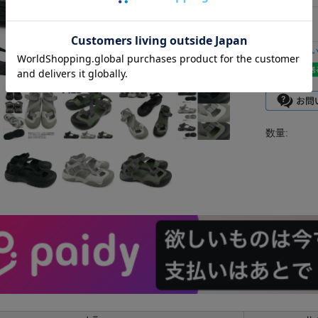
返品につ
数量: