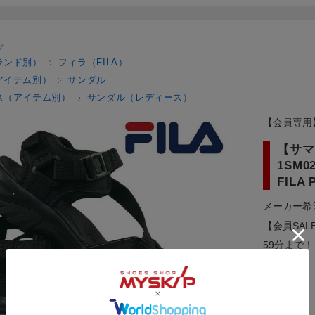
プ
ランド別）
フィラ（FILA）
アイテム別）
サンダル
ス（アイテム別）
サンダル（レディース）
【会員専用
【サマ
1SM
FILA 
メーカー希
【会員SAL
59分まで！
メーカー：
型番：