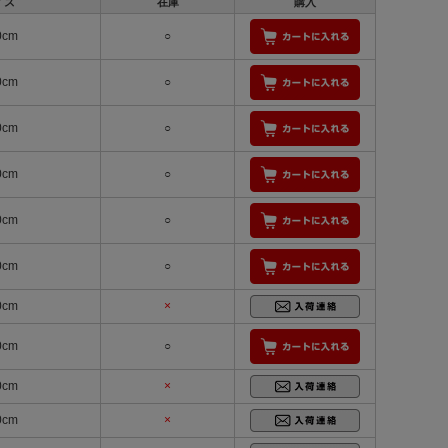
イズ
在庫
購入
0cm
○
0cm
○
0cm
○
0cm
○
0cm
○
0cm
○
0cm
×
0cm
○
0cm
×
0cm
×