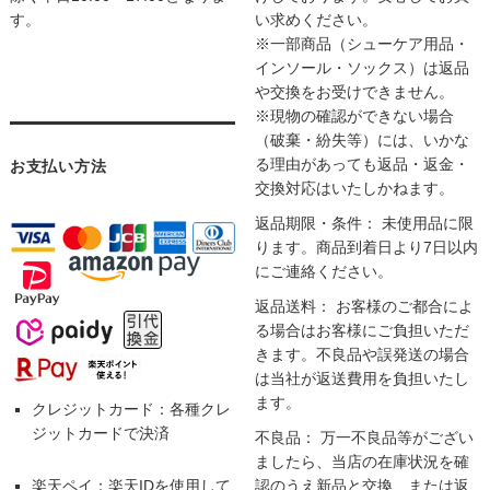
す。
い求めください。
※一部商品（シューケア用品・
インソール・ソックス）は返品
や交換をお受けできません。
※現物の確認ができない場合
（破棄・紛失等）には、いかな
る理由があっても返品・返金・
お支払い方法
交換対応はいたしかねます。
返品期限・条件： 未使用品に限
ります。商品到着日より7日以内
にご連絡ください。
返品送料： お客様のご都合によ
る場合はお客様にご負担いただ
きます。不良品や誤発送の場合
は当社が返送費用を負担いたし
ます。
クレジットカード：各種クレ
ジットカードで決済
不良品： 万一不良品等がござい
ましたら、当店の在庫状況を確
楽天ペイ：楽天IDを使用して
認のうえ新品と交換、または返