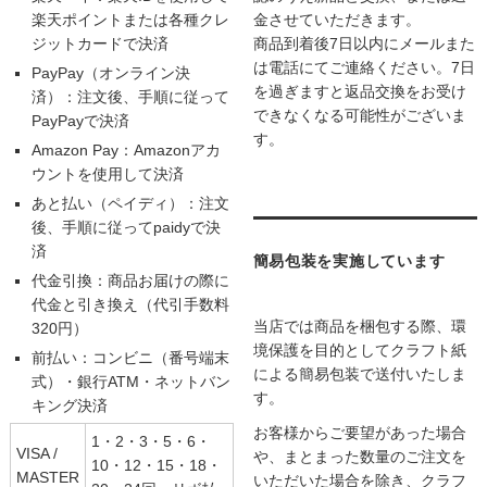
楽天ポイントまたは各種クレ
金させていただきます。
ジットカードで決済
商品到着後7日以内にメールまた
は電話にてご連絡ください。7日
PayPay（オンライン決
を過ぎますと返品交換をお受け
済）：注文後、手順に従って
できなくなる可能性がございま
PayPayで決済
す。
Amazon Pay：Amazonアカ
ウントを使用して決済
あと払い（ペイディ）：注文
後、手順に従ってpaidyで決
済
簡易包装を実施しています
代金引換：商品お届けの際に
代金と引き換え（代引手数料
当店では商品を梱包する際、環
320円）
境保護を目的としてクラフト紙
前払い：コンビニ（番号端末
による簡易包装で送付いたしま
式）・銀行ATM・ネットバン
す。
キング決済
お客様からご要望があった場合
1・2・3・5・6・
VISA /
や、まとまった数量のご注文を
10・12・15・18・
MASTER
いただいた場合を除き、クラフ