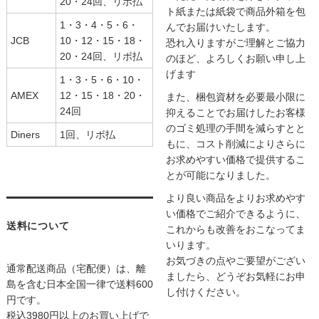
20・24回、リボ払
ト紙または紙袋で商品外箱を包
1・3・4・5・6・
んでお届けいたします。
JCB
10・12・15・18・
恐れ入りますがご理解とご協力
20・24回、リボ払
のほど、よろしくお願い申し上
げます
1・3・5・6・10・
AMEX
12・15・18・20・
また、梱包資材を必要最小限に
24回
抑えることでお届けしたお客様
のゴミ処理の手間を減らすとと
Diners
1回、リボ払
もに、コスト削減によりさらに
お求めやすい価格で提供するこ
とが可能になりました。
より良い商品をよりお求めやす
い価格でご紹介できるように、
送料について
これからも改善をおこなってま
いります。
お気づきの点やご要望がござい
通常配送商品（宅配便）は、離
ましたら、どうぞお気軽にお申
島を含む日本全国一律で送料600
し付けください。
円です。
税込3980円以上のお買い上げで