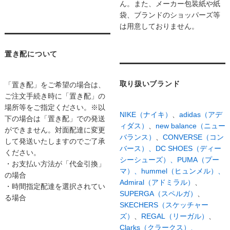
ん。また、メーカー包装紙や紙
袋、ブランドのショッパーズ等
は用意しておりません。
置き配について
取り扱いブランド
「置き配」をご希望の場合は、
ご注文手続き時に「置き配」の
場所等をご指定ください。※以
NIKE（ナイキ）
、
adidas（アデ
下の場合は「置き配」での発送
ィダス）
、
new balance（ニュー
ができません。対面配達に変更
バランス）
、
CONVERSE（コン
して発送いたしますのでご了承
バース）、
DC SHOES（ディー
ください。
シーシューズ）、
PUMA（プー
・お支払い方法が「代金引換」
マ）、
hummel（ヒュンメル）、
の場合
Admiral（アドミラル）
、
・時間指定配達を選択されてい
SUPERGA（スペルガ）
、
る場合
SKECHERS（スケッチャー
ズ）
、
REGAL（リーガル）
、
Clarks（クラークス）、