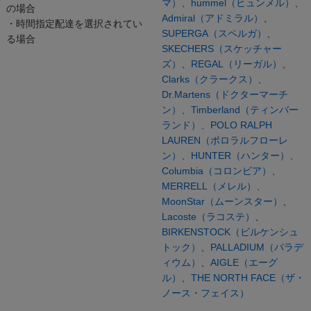
マ）、
hummel（ヒュンメル）、
の場合
Admiral（アドミラル）
、
・時間指定配達を選択されてい
SUPERGA（スペルガ）
、
る場合
SKECHERS（スケッチャー
ズ）
、
REGAL（リーガル）
、
Clarks（クラークス）、
Dr.Martens（ドクターマーチ
ン）、
Timberland（ティンバー
ランド）、
POLO RALPH
LAUREN（ポロラルフローレ
ン）、
HUNTER（ハンター）、
Columbia（コロンビア）、
MERRELL（メレル）、
MoonStar（ムーンスター）
、
Lacoste（ラコステ）
、
BIRKENSTOCK（ビルケンシュ
トック）
、
PALLADIUM（パラデ
ィウム）
、
AIGLE（エーグ
ル）
、
THE NORTH FACE（ザ・
ノース・フェイス）