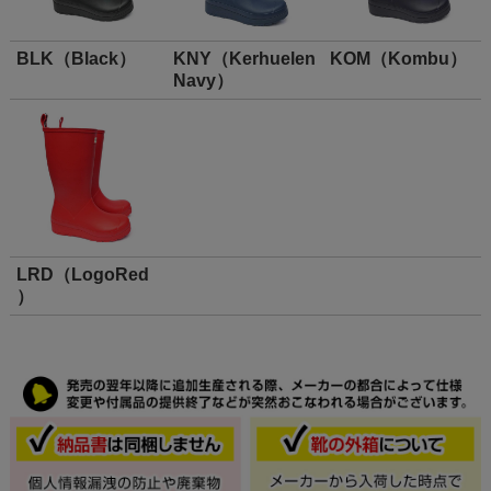
BLK（Black）
KNY（Kerhuelen
KOM（Kombu）
Navy）
LRD（LogoRed
）