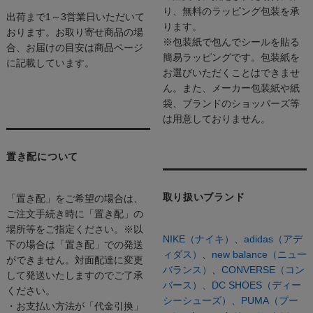
り、無料のラッピング包装を承
出荷まで1～3営業日いただいて
ります。
おります。お取り寄せ商品の場
※包装紙で包んでシールを貼る
合、お届けの目安は商品ページ
簡易ラッピングです。包装紙を
に記載しています。
お選びいただくことはできませ
ん。また、メーカー包装紙や紙
袋、ブランドのショッパーズ等
は用意しておりません。
置き配について
取り扱いブランド
「置き配」をご希望の場合は、
ご注文手続き時に「置き配」の
場所等をご指定ください。※以
NIKE（ナイキ）
、
adidas（アデ
下の場合は「置き配」での発送
ィダス）
、
new balance（ニュー
ができません。対面配達に変更
バランス）
、
CONVERSE（コン
して発送いたしますのでご了承
バース）、
DC SHOES（ディー
ください。
シーシューズ）、
PUMA（プー
・お支払い方法が「代金引換」