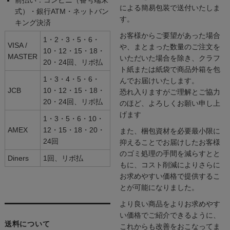
による簡易包装で送付いたしま
式）・銀行ATM・ネットバン
す。
キング決済
お客様からご要望があった場合
1・2・3・5・6・
VISA /
や、まとまった数量のご注文を
10・12・15・18・
MASTER
いただいた場合を除き、クラフ
20・24回、リボ払
ト紙または紙袋で商品外箱を包
1・3・4・5・6・
んでお届けいたします。
JCB
10・12・15・18・
恐れ入りますがご理解とご協力
20・24回、リボ払
のほど、よろしくお願い申し上
げます
1・3・5・6・10・
AMEX
12・15・18・20・
また、梱包資材を必要最小限に
24回
抑えることでお届けしたお客様
のゴミ処理の手間を減らすとと
Diners
1回、リボ払
もに、コスト削減によりさらに
お求めやすい価格で提供するこ
とが可能になりました。
より良い商品をよりお求めやす
い価格でご紹介できるように、
送料について
これからも改善をおこなってま