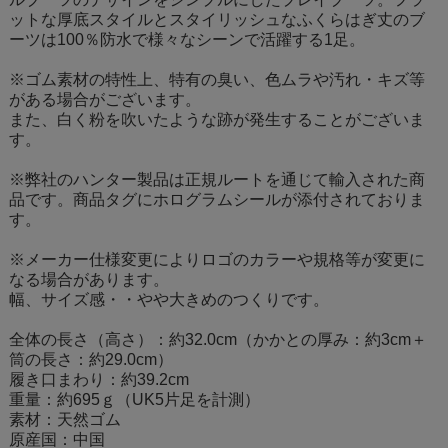
ットな厚底スタイルとスタイリッシュなふくらはぎ丈のブ
ーツは100％防水で様々なシーンで活躍する1足。
※ゴム素材の特性上、特有の臭い、色ムラや汚れ・キズ等
がある場合がございます。
また、白く粉を吹いたような跡が発生することがございま
す。
※弊社のハンター製品は正規ルートを通じて輸入された商
品です。商品タグにホログラムシールが添付されておりま
す。
※メーカー仕様変更によりロゴのカラーや規格等が変更に
なる場合があります。
幅、サイズ感・・やや大きめのつくりです。
全体の長さ（高さ）：約32.0cm（かかとの厚み：約3cm＋
筒の長さ：約29.0cm）
履き口まわり：約39.2cm
重量：約695ｇ（UK5片足を計測）
素材：天然ゴム
原産国：中国