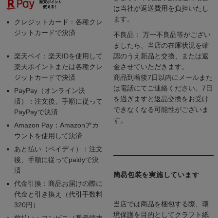
は当社が返送費用を負担いたし
ます。
クレジットカード：各種クレ
ジットカードで決済
不良品： 万一不良品等がござい
ましたら、当店の在庫状況を確
楽天ペイ：楽天IDを使用して
認のうえ新品と交換、または返
楽天ポイントまたは各種クレ
金させていただきます。
ジットカードで決済
商品到着後7日以内にメールまた
は電話にてご連絡ください。7日
PayPay（オンライン決
を過ぎますと返品交換をお受け
済）：注文後、手順に従って
できなくなる可能性がございま
PayPayで決済
す。
Amazon Pay：Amazonアカ
ウントを使用して決済
あと払い（ペイディ）：注文
後、手順に従ってpaidyで決
済
簡易包装を実施しています
代金引換：商品お届けの際に
代金と引き換え（代引手数料
当店では商品を梱包する際、環
320円）
境保護を目的としてクラフト紙
前払い：コンビニ（番号端末