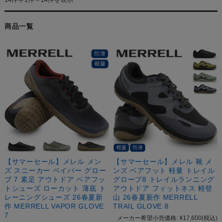
商品一覧
【サマーセール】メレル メン
【サマーセール】メレル 靴 メ
ズ スニーカー ベイパー グロー
ンズ ベアフット 軽量 トレイル
ブ 7 素足 アウトドア ベアフッ
グローブ8 トレイルランニング
トシューズ ローカット 薄底 ト
アウトドア フィットネス 軽登
レーニングシューズ 26春夏新
山 26春夏新作 MERRELL
作 MERRELL VAPOR GLOVE
TRAIL GLOVE 8
7
メーカー希望小売価格:
¥17,600
(税込)