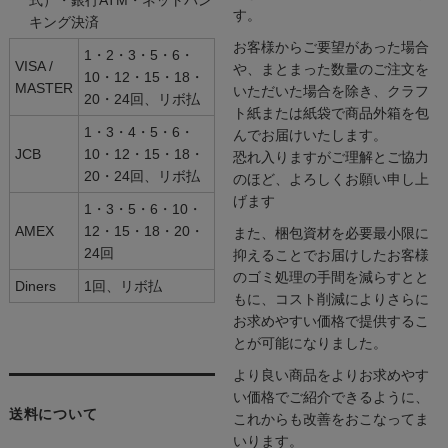
す。
キング決済
お客様からご要望があった場合
1・2・3・5・6・
VISA /
や、まとまった数量のご注文を
10・12・15・18・
MASTER
いただいた場合を除き、クラフ
20・24回、リボ払
ト紙または紙袋で商品外箱を包
1・3・4・5・6・
んでお届けいたします。
JCB
10・12・15・18・
恐れ入りますがご理解とご協力
20・24回、リボ払
のほど、よろしくお願い申し上
げます
1・3・5・6・10・
AMEX
12・15・18・20・
また、梱包資材を必要最小限に
24回
抑えることでお届けしたお客様
のゴミ処理の手間を減らすとと
Diners
1回、リボ払
もに、コスト削減によりさらに
お求めやすい価格で提供するこ
とが可能になりました。
より良い商品をよりお求めやす
い価格でご紹介できるように、
送料について
これからも改善をおこなってま
いります。