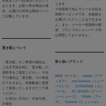
出荷まで1～3営業日いただいて
ります。
おります。お取り寄せ商品の場
※包装紙で包んでシールを貼る
合、お届けの目安は商品ページ
簡易ラッピングです。包装紙を
に記載しています。
お選びいただくことはできませ
ん。また、メーカー包装紙や紙
袋、ブランドのショッパーズ等
は用意しておりません。
置き配について
取り扱いブランド
「置き配」をご希望の場合は、
ご注文手続き時に「置き配」の
場所等をご指定ください。※以
NIKE（ナイキ）
、
adidas（アデ
下の場合は「置き配」での発送
ィダス）
、
new balance（ニュー
ができません。対面配達に変更
バランス）
、
CONVERSE（コン
して発送いたしますのでご了承
バース）、
DC SHOES（ディー
ください。
シーシューズ）、
PUMA（プー
・お支払い方法が「代金引換」
マ）、
hummel（ヒュンメル）、
の場合