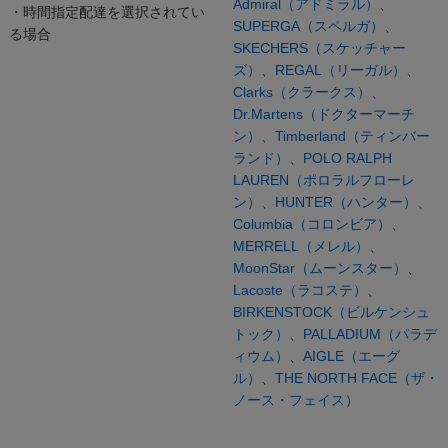
Admiral（アドミラル）
、
・時間指定配達を選択されてい
SUPERGA（スペルガ）
、
る場合
SKECHERS（スケッチャー
ズ）
、
REGAL（リーガル）
、
Clarks（クラークス）、
Dr.Martens（ドクターマーチ
ン）、
Timberland（ティンバー
ランド）、
POLO RALPH
LAUREN（ポロラルフローレ
ン）、
HUNTER（ハンター）、
Columbia（コロンビア）、
MERRELL（メレル）、
MoonStar（ムーンスター）
、
Lacoste（ラコステ）
、
BIRKENSTOCK（ビルケンシュ
トック）
、
PALLADIUM（パラデ
ィウム）
、
AIGLE（エーグ
ル）
、
THE NORTH FACE（ザ・
ノース・フェイス）