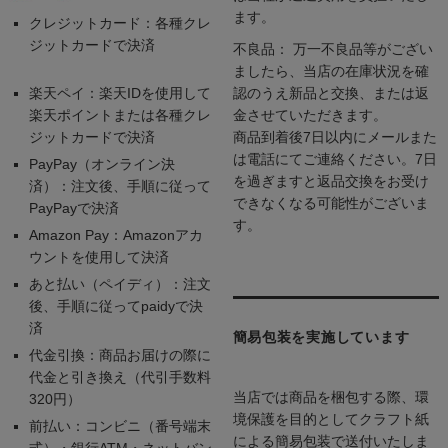
ます。
クレジットカード：各種クレ
ジットカードで決済
不良品： 万一不良品等がござい
ましたら、当店の在庫状況を確
楽天ペイ：楽天IDを使用して
認のうえ新品と交換、または返
楽天ポイントまたは各種クレ
金させていただきます。
ジットカードで決済
商品到着後7日以内にメールまた
は電話にてご連絡ください。7日
PayPay（オンライン決
を過ぎますと返品交換をお受け
済）：注文後、手順に従って
できなくなる可能性がございま
PayPayで決済
す。
Amazon Pay：Amazonアカ
ウントを使用して決済
あと払い（ペイディ）：注文
後、手順に従ってpaidyで決
済
簡易包装を実施しています
代金引換：商品お届けの際に
代金と引き換え（代引手数料
当店では商品を梱包する際、環
320円）
境保護を目的としてクラフト紙
前払い：コンビニ（番号端末
による簡易包装で送付いたしま
式）・銀行ATM・ネットバン