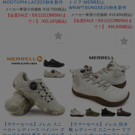
MOOTOPIA LACE25秋冬新作
トドア MERRELL
WRAPTBUNGEE25秋冬新作
メーカー希望小売価格:
¥18,700
(税込)
メーカー希望小売価格:
¥19,800
(税込)
【会員SALE！8月11日23時59分ま
【会員SALE！8月11日23時59分ま
で！】:
¥15,147
(税込)
で！】:
¥16,920
(税込)
【サマーセール】メレル スニ
【サマーセール】メレル 防水
ーカー レディース ベイパー グ
靴 レディース スニーカー ラプ
ローブ 6 BOA 素足 ダイヤル式
ト ミッド ウォータープルーフ