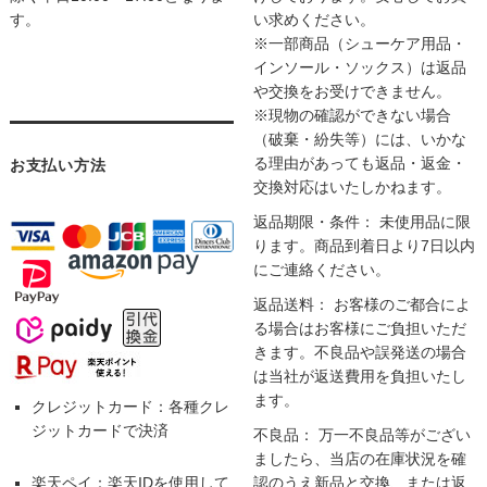
す。
い求めください。
※一部商品（シューケア用品・
インソール・ソックス）は返品
や交換をお受けできません。
※現物の確認ができない場合
（破棄・紛失等）には、いかな
る理由があっても返品・返金・
お支払い方法
交換対応はいたしかねます。
返品期限・条件： 未使用品に限
ります。商品到着日より7日以内
にご連絡ください。
返品送料： お客様のご都合によ
る場合はお客様にご負担いただ
きます。不良品や誤発送の場合
は当社が返送費用を負担いたし
ます。
クレジットカード：各種クレ
ジットカードで決済
不良品： 万一不良品等がござい
ましたら、当店の在庫状況を確
楽天ペイ：楽天IDを使用して
認のうえ新品と交換、または返