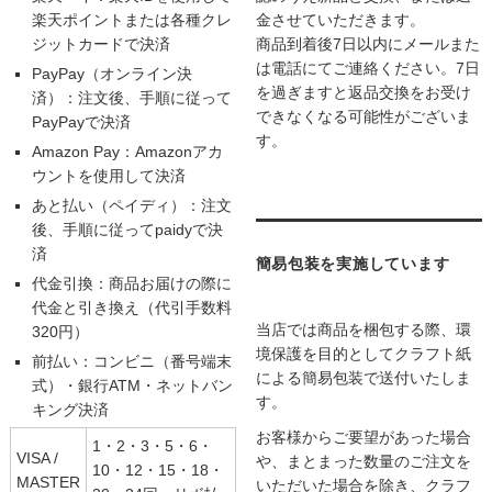
楽天ポイントまたは各種クレ
金させていただきます。
ジットカードで決済
商品到着後7日以内にメールまた
は電話にてご連絡ください。7日
PayPay（オンライン決
を過ぎますと返品交換をお受け
済）：注文後、手順に従って
できなくなる可能性がございま
PayPayで決済
す。
Amazon Pay：Amazonアカ
ウントを使用して決済
あと払い（ペイディ）：注文
後、手順に従ってpaidyで決
済
簡易包装を実施しています
代金引換：商品お届けの際に
代金と引き換え（代引手数料
当店では商品を梱包する際、環
320円）
境保護を目的としてクラフト紙
前払い：コンビニ（番号端末
による簡易包装で送付いたしま
式）・銀行ATM・ネットバン
す。
キング決済
お客様からご要望があった場合
1・2・3・5・6・
VISA /
や、まとまった数量のご注文を
10・12・15・18・
MASTER
いただいた場合を除き、クラフ