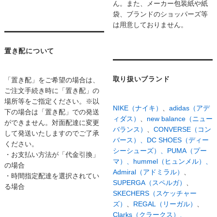
ん。また、メーカー包装紙や紙
袋、ブランドのショッパーズ等
は用意しておりません。
置き配について
取り扱いブランド
「置き配」をご希望の場合は、
ご注文手続き時に「置き配」の
場所等をご指定ください。※以
NIKE（ナイキ）
、
adidas（アデ
下の場合は「置き配」での発送
ィダス）
、
new balance（ニュー
ができません。対面配達に変更
バランス）
、
CONVERSE（コン
して発送いたしますのでご了承
バース）、
DC SHOES（ディー
ください。
シーシューズ）、
PUMA（プー
・お支払い方法が「代金引換」
マ）、
hummel（ヒュンメル）、
の場合
Admiral（アドミラル）
、
・時間指定配達を選択されてい
SUPERGA（スペルガ）
、
る場合
SKECHERS（スケッチャー
ズ）
、
REGAL（リーガル）
、
Clarks（クラークス）、