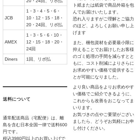
20・24回、リボ払
ト紙または紙袋で商品外箱を包
1・3・4・5・6・
んでお届けいたします。
JCB
10・12・15・18・
恐れ入りますがご理解とご協力
20・24回、リボ払
のほど、よろしくお願い申し上
げます
1・3・5・6・10・
AMEX
12・15・18・20・
また、梱包資材を必要最小限に
24回
抑えることでお届けしたお客様
のゴミ処理の手間を減らすとと
Diners
1回、リボ払
もに、コスト削減によりさらに
お求めやすい価格で提供するこ
とが可能になりました。
より良い商品をよりお求めやす
い価格でご紹介できるように、
送料について
これからも改善をおこなってま
いります。
お気づきの点やご要望がござい
通常配送商品（宅配便）は、離
ましたら、どうぞお気軽にお申
島を含む日本全国一律で送料600
し付けください。
円です。
税込3980円以上のお買い上げで