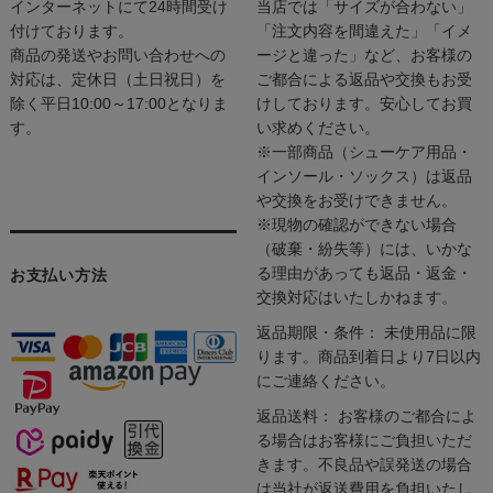
インターネットにて24時間受け
当店では「サイズが合わない」
付けております。
「注文内容を間違えた」「イメ
商品の発送やお問い合わせへの
ージと違った」など、お客様の
対応は、定休日（土日祝日）を
ご都合による返品や交換もお受
除く平日10:00～17:00となりま
けしております。安心してお買
す。
い求めください。
※一部商品（シューケア用品・
インソール・ソックス）は返品
や交換をお受けできません。
※現物の確認ができない場合
（破棄・紛失等）には、いかな
る理由があっても返品・返金・
お支払い方法
交換対応はいたしかねます。
返品期限・条件： 未使用品に限
ります。商品到着日より7日以内
にご連絡ください。
返品送料： お客様のご都合によ
る場合はお客様にご負担いただ
きます。不良品や誤発送の場合
は当社が返送費用を負担いたし