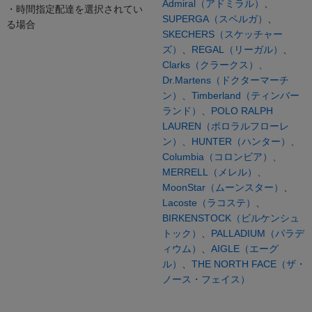
Admiral（アドミラル）
、
・時間指定配達を選択されてい
SUPERGA（スペルガ）
、
る場合
SKECHERS（スケッチャー
ズ）
、
REGAL（リーガル）
、
Clarks（クラークス）、
Dr.Martens（ドクターマーチ
ン）、
Timberland（ティンバー
ランド）、
POLO RALPH
LAUREN（ポロラルフローレ
ン）、
HUNTER（ハンター）、
Columbia（コロンビア）、
MERRELL（メレル）、
MoonStar（ムーンスター）
、
Lacoste（ラコステ）
、
BIRKENSTOCK（ビルケンシュ
トック）
、
PALLADIUM（パラデ
ィウム）
、
AIGLE（エーグ
ル）
、
THE NORTH FACE（ザ・
ノース・フェイス）