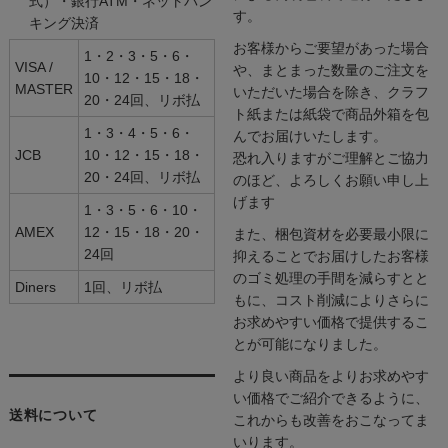
式）・銀行ATM・ネットバン
す。
キング決済
お客様からご要望があった場合
1・2・3・5・6・
VISA /
や、まとまった数量のご注文を
10・12・15・18・
MASTER
いただいた場合を除き、クラフ
20・24回、リボ払
ト紙または紙袋で商品外箱を包
1・3・4・5・6・
んでお届けいたします。
JCB
10・12・15・18・
恐れ入りますがご理解とご協力
20・24回、リボ払
のほど、よろしくお願い申し上
げます
1・3・5・6・10・
AMEX
12・15・18・20・
また、梱包資材を必要最小限に
24回
抑えることでお届けしたお客様
のゴミ処理の手間を減らすとと
Diners
1回、リボ払
もに、コスト削減によりさらに
お求めやすい価格で提供するこ
とが可能になりました。
より良い商品をよりお求めやす
い価格でご紹介できるように、
送料について
これからも改善をおこなってま
いります。