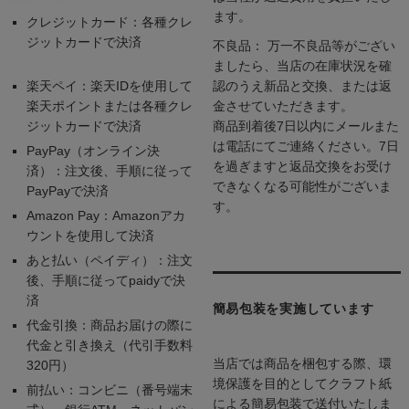
ます。
クレジットカード：各種クレ
ジットカードで決済
不良品： 万一不良品等がござい
ましたら、当店の在庫状況を確
楽天ペイ：楽天IDを使用して
認のうえ新品と交換、または返
楽天ポイントまたは各種クレ
金させていただきます。
ジットカードで決済
商品到着後7日以内にメールまた
は電話にてご連絡ください。7日
PayPay（オンライン決
を過ぎますと返品交換をお受け
済）：注文後、手順に従って
できなくなる可能性がございま
PayPayで決済
す。
Amazon Pay：Amazonアカ
ウントを使用して決済
あと払い（ペイディ）：注文
後、手順に従ってpaidyで決
済
簡易包装を実施しています
代金引換：商品お届けの際に
代金と引き換え（代引手数料
当店では商品を梱包する際、環
320円）
境保護を目的としてクラフト紙
前払い：コンビニ（番号端末
による簡易包装で送付いたしま