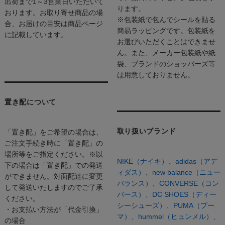
出荷まで1～3営業日いただいて
ります。
おります。お取り寄せ商品の場
※包装紙で包んでシールを貼る
合、お届けの目安は商品ページ
簡易ラッピングです。包装紙を
に記載しています。
お選びいただくことはできませ
ん。また、メーカー包装紙や紙
袋、ブランドのショッパーズ等
は用意しておりません。
置き配について
取り扱いブランド
「置き配」をご希望の場合は、
ご注文手続き時に「置き配」の
場所等をご指定ください。※以
NIKE（ナイキ）
、
adidas（アデ
下の場合は「置き配」での発送
ィダス）
、
new balance（ニュー
ができません。対面配達に変更
バランス）
、
CONVERSE（コン
して発送いたしますのでご了承
バース）、
DC SHOES（ディー
ください。
シーシューズ）、
PUMA（プー
・お支払い方法が「代金引換」
マ）、
hummel（ヒュンメル）、
の場合