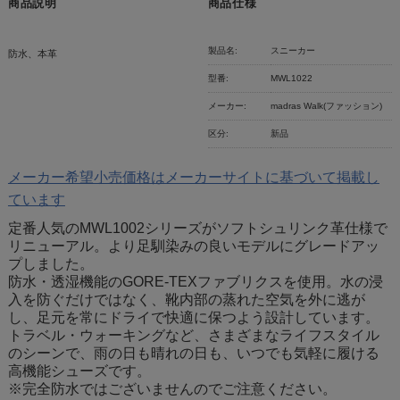
商品説明
商品仕様
製品名:
スニーカー
防水、本革
型番:
MWL1022
メーカー:
madras Walk(ファッション)
区分:
新品
メーカー希望小売価格はメーカーサイトに基づいて掲載し
ています
定番人気のMWL1002シリーズがソフトシュリンク革仕様で
リニューアル。より足馴染みの良いモデルにグレードアッ
プしました。
防水・透湿機能のGORE-TEXファブリクスを使用。水の浸
入を防ぐだけではなく、靴内部の蒸れた空気を外に逃が
し、足元を常にドライで快適に保つよう設計しています。
トラベル・ウォーキングなど、さまざまなライフスタイル
のシーンで、雨の日も晴れの日も、いつでも気軽に履ける
高機能シューズです。
※完全防水ではございませんのでご注意ください。