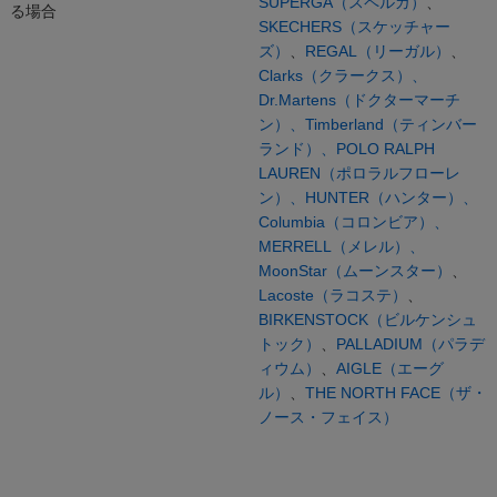
SUPERGA（スペルガ）
、
る場合
SKECHERS（スケッチャー
ズ）
、
REGAL（リーガル）
、
Clarks（クラークス）、
Dr.Martens（ドクターマーチ
ン）、
Timberland（ティンバー
ランド）、
POLO RALPH
LAUREN（ポロラルフローレ
ン）、
HUNTER（ハンター）、
Columbia（コロンビア）、
MERRELL（メレル）、
MoonStar（ムーンスター）
、
Lacoste（ラコステ）
、
BIRKENSTOCK（ビルケンシュ
トック）
、
PALLADIUM（パラデ
ィウム）
、
AIGLE（エーグ
ル）
、
THE NORTH FACE（ザ・
ノース・フェイス）