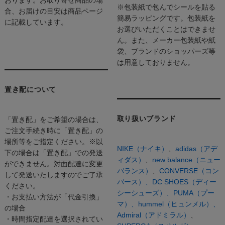
※包装紙で包んでシールを貼る
合、お届けの目安は商品ページ
簡易ラッピングです。包装紙を
に記載しています。
お選びいただくことはできませ
ん。また、メーカー包装紙や紙
袋、ブランドのショッパーズ等
は用意しておりません。
置き配について
取り扱いブランド
「置き配」をご希望の場合は、
ご注文手続き時に「置き配」の
場所等をご指定ください。※以
NIKE（ナイキ）
、
adidas（アデ
下の場合は「置き配」での発送
ィダス）
、
new balance（ニュー
ができません。対面配達に変更
バランス）
、
CONVERSE（コン
して発送いたしますのでご了承
バース）、
DC SHOES（ディー
ください。
シーシューズ）、
PUMA（プー
・お支払い方法が「代金引換」
マ）、
hummel（ヒュンメル）、
の場合
Admiral（アドミラル）
、
・時間指定配達を選択されてい