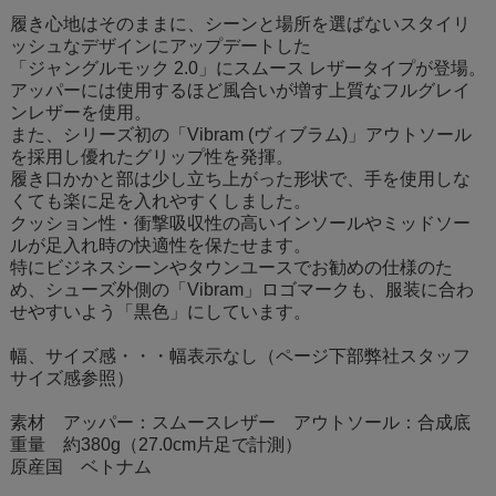
履き心地はそのままに、シーンと場所を選ばないスタイリ
ッシュなデザインにアップデートした
「ジャングルモック 2.0」にスムース レザータイプが登場。
アッパーには使用するほど風合いが増す上質なフルグレイ
ンレザーを使用。
また、シリーズ初の「Vibram (ヴィブラム)」アウトソール
を採用し優れたグリップ性を発揮。
履き口かかと部は少し立ち上がった形状で、手を使用しな
くても楽に足を入れやすくしました。
クッション性・衝撃吸収性の高いインソールやミッドソー
ルが足入れ時の快適性を保たせます。
特にビジネスシーンやタウンユースでお勧めの仕様のた
め、シューズ外側の「Vibram」ロゴマークも、服装に合わ
せやすいよう「黒色」にしています。
幅、サイズ感・・・幅表示なし（ページ下部弊社スタッフ
サイズ感参照）
素材 アッパー：スムースレザー アウトソール：合成底
重量 約380g（27.0cm片足で計測）
原産国 ベトナム