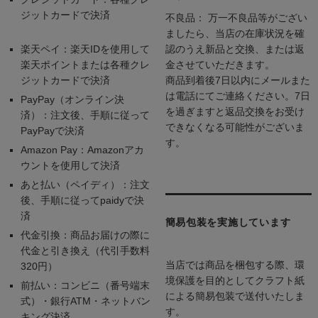
ジットカードで決済
不良品： 万一不良品等がござい
ましたら、当店の在庫状況を確
楽天ペイ：楽天IDを使用して
認のうえ新品と交換、または返
楽天ポイントまたは各種クレ
金させていただきます。
ジットカードで決済
商品到着後7日以内にメールまた
は電話にてご連絡ください。7日
PayPay（オンライン決
を過ぎますと返品交換をお受け
済）：注文後、手順に従って
できなくなる可能性がございま
PayPayで決済
す。
Amazon Pay：Amazonアカ
ウントを使用して決済
あと払い（ペイディ）：注文
後、手順に従ってpaidyで決
済
簡易包装を実施しています
代金引換：商品お届けの際に
代金と引き換え（代引手数料
当店では商品を梱包する際、環
320円）
境保護を目的としてクラフト紙
前払い：コンビニ（番号端末
による簡易包装で送付いたしま
式）・銀行ATM・ネットバン
す。
キング決済