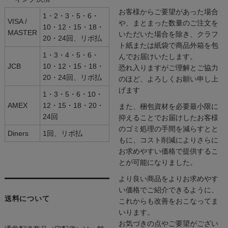
お客様からご要望があった場合
1・2・3・5・6・
VISA /
や、まとまった数量のご注文を
10・12・15・18・
MASTER
いただいた場合を除き、クラフ
20・24回、リボ払
ト紙または紙袋で商品外箱を包
1・3・4・5・6・
んでお届けいたします。
JCB
10・12・15・18・
恐れ入りますがご理解とご協力
20・24回、リボ払
のほど、よろしくお願い申し上
げます
1・3・5・6・10・
AMEX
12・15・18・20・
また、梱包資材を必要最小限に
24回
抑えることでお届けしたお客様
のゴミ処理の手間を減らすとと
Diners
1回、リボ払
もに、コスト削減によりさらに
お求めやすい価格で提供するこ
とが可能になりました。
より良い商品をよりお求めやす
い価格でご紹介できるように、
送料について
これからも改善をおこなってま
いります。
お気づきの点やご要望がござい