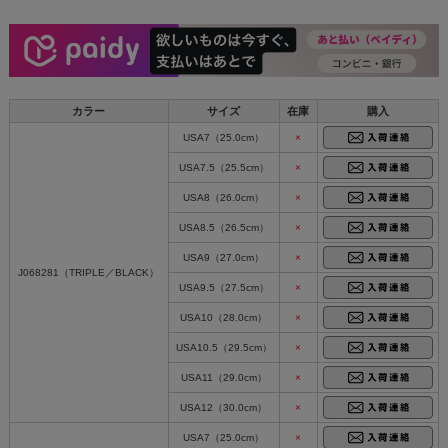
カラー
サイズ
在庫
購入
USA7（25.0cm）
×
USA7.5（25.5cm）
×
USA8（26.0cm）
×
USA8.5（26.5cm）
×
USA9（27.0cm）
×
J068281（TRIPLE／BLACK）
USA9.5（27.5cm）
×
USA10（28.0cm）
×
USA10.5（29.5cm）
×
USA11（29.0cm）
×
USA12（30.0cm）
×
USA7（25.0cm）
×