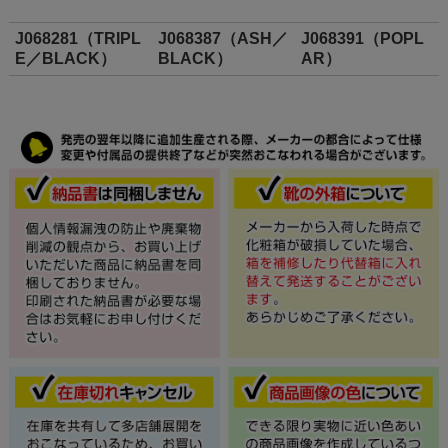
J068281（TRIPL
J068387（ASH／
J068391（POPL
E／BLACK）
BLACK）
AR）