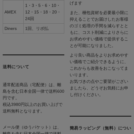
げます
1・3・5・6・10・
AMEX
12・15・18・20・
また、梱包資材を必要最小限に
24回
抑えることでお届けしたお客様
のゴミ処理の手間を減らすとと
Diners
1回、リボ払
もに、コスト削減によりさらに
お求めやすい価格で提供するこ
とが可能になりました。
より良い商品をよりお求めやす
い価格でご紹介できるように、
送料について
これからも改善をおこなってま
いります。
お気づきの点やご要望がござい
通常配送商品（宅配便）は、離
ましたら、どうぞお気軽にお申
島を含む日本全国一律で送料600
し付けください。
円です。
税込3980円以上のお買い上げで
送料無料となります。
メール便（ゆうパケット）は、
簡易ラッピング（無料）につい
離島を含む日本全国一律で送料