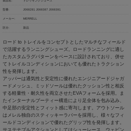
製品名:
トレッキングシューズ
型番:
J068281 J068387 J068391
メーカー:
MERRELL
区分:
新品
ロード to トレイルをコンセプトとしたマルチなフィールド
で活躍するランニングシューズ。ロードランニングに適し
たカスタムラグパターンをベースに設計されており、併せ
てトレイルコンディションにおいても優れたトラクション
性を発揮します。
アッパーは通気性と安定性に優れたエンジニアードジャガ
ードメッシュ、ミッドソールは優れたクッション性と相反
する軽量性・耐久性を両立させたEVAフォームを採用。ま
たインターナルブーティー構造により足全体を包み込み、
中足部の安定性とフィット感に寄与します。アウトソール
はメレル独自のスティッキーラバーを採用し、様々なフィ
ールドコンディションで優れたグリップ性を発揮します。
サステナブルアクションとしてはシューレース、ウェビン