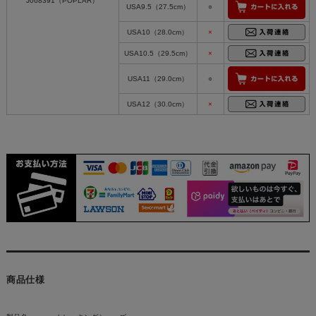
J068391（POPLAR）
USA9.5（27.5cm）
○
USA10（28.0cm）
×
USA10.5（29.5cm）
×
USA11（29.0cm）
○
USA12（30.0cm）
×
商品仕様