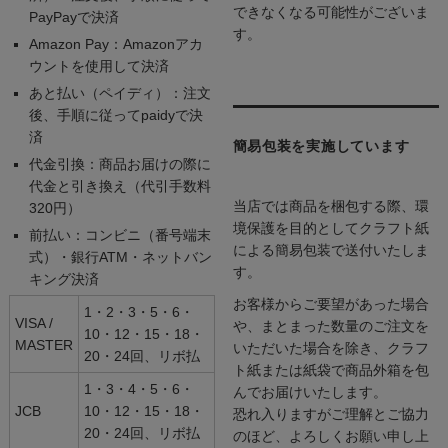
できなくなる可能性がございま
PayPayで決済
す。
Amazon Pay：Amazonアカ
ウントを使用して決済
あと払い（ペイディ）：注文
後、手順に従ってpaidyで決
済
簡易包装を実施しています
代金引換：商品お届けの際に
代金と引き換え（代引手数料
当店では商品を梱包する際、環
320円）
境保護を目的としてクラフト紙
前払い：コンビニ（番号端末
による簡易包装で送付いたしま
式）・銀行ATM・ネットバン
す。
キング決済
お客様からご要望があった場合
1・2・3・5・6・
VISA /
や、まとまった数量のご注文を
10・12・15・18・
MASTER
いただいた場合を除き、クラフ
20・24回、リボ払
ト紙または紙袋で商品外箱を包
1・3・4・5・6・
んでお届けいたします。
JCB
10・12・15・18・
恐れ入りますがご理解とご協力
20・24回、リボ払
のほど、よろしくお願い申し上