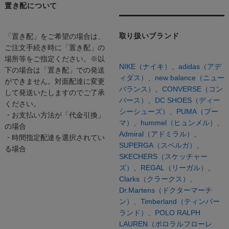
置き配について
取り扱いブランド
「置き配」をご希望の場合は、
ご注文手続き時に「置き配」の
場所等をご指定ください。※以
NIKE（ナイキ）
、
adidas（アデ
下の場合は「置き配」での発送
ィダス）
、
new balance（ニュー
ができません。対面配達に変更
バランス）
、
CONVERSE（コン
して発送いたしますのでご了承
バース）、
DC SHOES（ディー
ください。
シーシューズ）、
PUMA（プー
・お支払い方法が「代金引換」
マ）、
hummel（ヒュンメル）、
の場合
Admiral（アドミラル）
、
・時間指定配達を選択されてい
SUPERGA（スペルガ）
、
る場合
SKECHERS（スケッチャー
ズ）
、
REGAL（リーガル）
、
Clarks（クラークス）、
Dr.Martens（ドクターマーチ
ン）、
Timberland（ティンバー
ランド）、
POLO RALPH
LAUREN（ポロラルフローレ