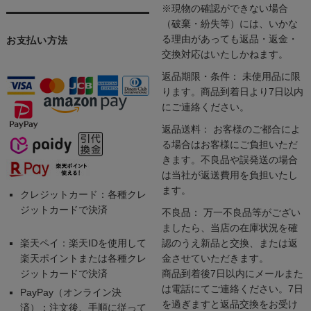
※現物の確認ができない場合
（破棄・紛失等）には、いかな
る理由があっても返品・返金・
お支払い方法
交換対応はいたしかねます。
返品期限・条件： 未使用品に限
ります。商品到着日より7日以内
にご連絡ください。
返品送料： お客様のご都合によ
る場合はお客様にご負担いただ
きます。不良品や誤発送の場合
は当社が返送費用を負担いたし
ます。
クレジットカード：各種クレ
ジットカードで決済
不良品： 万一不良品等がござい
ましたら、当店の在庫状況を確
楽天ペイ：楽天IDを使用して
認のうえ新品と交換、または返
楽天ポイントまたは各種クレ
金させていただきます。
ジットカードで決済
商品到着後7日以内にメールまた
は電話にてご連絡ください。7日
PayPay（オンライン決
を過ぎますと返品交換をお受け
済）：注文後、手順に従って