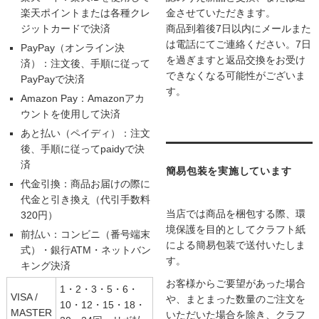
楽天ポイントまたは各種クレ
金させていただきます。
ジットカードで決済
商品到着後7日以内にメールまた
は電話にてご連絡ください。7日
PayPay（オンライン決
を過ぎますと返品交換をお受け
済）：注文後、手順に従って
できなくなる可能性がございま
PayPayで決済
す。
Amazon Pay：Amazonアカ
ウントを使用して決済
あと払い（ペイディ）：注文
後、手順に従ってpaidyで決
済
簡易包装を実施しています
代金引換：商品お届けの際に
代金と引き換え（代引手数料
当店では商品を梱包する際、環
320円）
境保護を目的としてクラフト紙
前払い：コンビニ（番号端末
による簡易包装で送付いたしま
式）・銀行ATM・ネットバン
す。
キング決済
お客様からご要望があった場合
1・2・3・5・6・
VISA /
や、まとまった数量のご注文を
10・12・15・18・
MASTER
いただいた場合を除き、クラフ