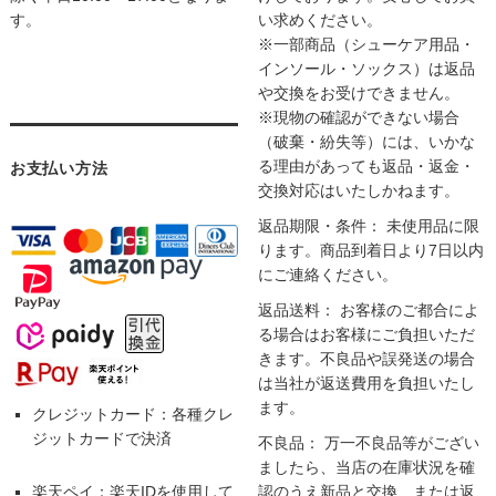
す。
い求めください。
※一部商品（シューケア用品・
インソール・ソックス）は返品
や交換をお受けできません。
※現物の確認ができない場合
（破棄・紛失等）には、いかな
る理由があっても返品・返金・
お支払い方法
交換対応はいたしかねます。
返品期限・条件： 未使用品に限
ります。商品到着日より7日以内
にご連絡ください。
返品送料： お客様のご都合によ
る場合はお客様にご負担いただ
きます。不良品や誤発送の場合
は当社が返送費用を負担いたし
ます。
クレジットカード：各種クレ
ジットカードで決済
不良品： 万一不良品等がござい
ましたら、当店の在庫状況を確
楽天ペイ：楽天IDを使用して
認のうえ新品と交換、または返