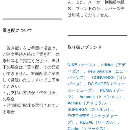
ん。また、メーカー包装紙や紙
袋、ブランドのショッパーズ等
は用意しておりません。
置き配について
取り扱いブランド
「置き配」をご希望の場合は、
ご注文手続き時に「置き配」の
場所等をご指定ください。※以
NIKE（ナイキ）
、
adidas（アデ
下の場合は「置き配」での発送
ィダス）
、
new balance（ニュー
ができません。対面配達に変更
バランス）
、
CONVERSE（コン
して発送いたしますのでご了承
バース）、
DC SHOES（ディー
ください。
シーシューズ）、
PUMA（プー
・お支払い方法が「代金引換」
マ）、
hummel（ヒュンメル）、
の場合
Admiral（アドミラル）
、
・時間指定配達を選択されてい
SUPERGA（スペルガ）
、
る場合
SKECHERS（スケッチャー
ズ）
、
REGAL（リーガル）
、
Clarks（クラークス）、