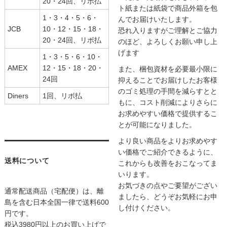
20・24回、リボ払
ト紙または紙袋で商品外箱を包
1・3・4・5・6・
んでお届けいたします。
JCB
10・12・15・18・
恐れ入りますがご理解とご協力
20・24回、リボ払
のほど、よろしくお願い申し上
げます
1・3・5・6・10・
AMEX
12・15・18・20・
また、梱包資材を必要最小限に
24回
抑えることでお届けしたお客様
のゴミ処理の手間を減らすとと
Diners
1回、リボ払
もに、コスト削減によりさらに
お求めやすい価格で提供するこ
とが可能になりました。
より良い商品をよりお求めやす
い価格でご紹介できるように、
送料について
これからも改善をおこなってま
いります。
お気づきの点やご要望がござい
通常配送商品（宅配便）は、離
ましたら、どうぞお気軽にお申
島を含む日本全国一律で送料600
し付けください。
円です。
税込3980円以上のお買い上げで