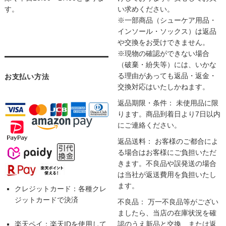
す。
い求めください。
※一部商品（シューケア用品・
インソール・ソックス）は返品
や交換をお受けできません。
※現物の確認ができない場合
（破棄・紛失等）には、いかな
る理由があっても返品・返金・
お支払い方法
交換対応はいたしかねます。
返品期限・条件： 未使用品に限
ります。商品到着日より7日以内
にご連絡ください。
返品送料： お客様のご都合によ
る場合はお客様にご負担いただ
きます。不良品や誤発送の場合
は当社が返送費用を負担いたし
ます。
クレジットカード：各種クレ
ジットカードで決済
不良品： 万一不良品等がござい
ましたら、当店の在庫状況を確
楽天ペイ：楽天IDを使用して
認のうえ新品と交換、または返