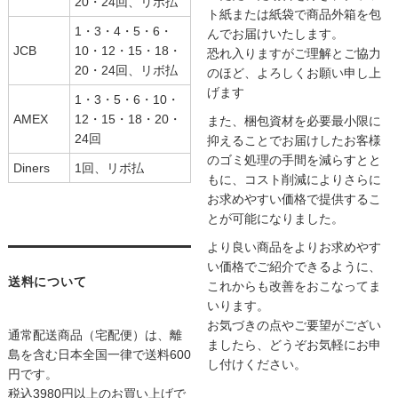
20・24回、リボ払
ト紙または紙袋で商品外箱を包
1・3・4・5・6・
んでお届けいたします。
JCB
10・12・15・18・
恐れ入りますがご理解とご協力
20・24回、リボ払
のほど、よろしくお願い申し上
げます
1・3・5・6・10・
AMEX
12・15・18・20・
また、梱包資材を必要最小限に
24回
抑えることでお届けしたお客様
のゴミ処理の手間を減らすとと
Diners
1回、リボ払
もに、コスト削減によりさらに
お求めやすい価格で提供するこ
とが可能になりました。
より良い商品をよりお求めやす
い価格でご紹介できるように、
送料について
これからも改善をおこなってま
いります。
お気づきの点やご要望がござい
通常配送商品（宅配便）は、離
ましたら、どうぞお気軽にお申
島を含む日本全国一律で送料600
し付けください。
円です。
税込3980円以上のお買い上げで