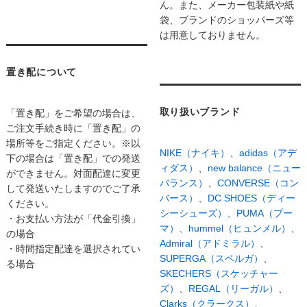
ん。また、メーカー包装紙や紙
袋、ブランドのショッパーズ等
は用意しておりません。
置き配について
取り扱いブランド
「置き配」をご希望の場合は、
ご注文手続き時に「置き配」の
場所等をご指定ください。※以
NIKE（ナイキ）
、
adidas（アデ
下の場合は「置き配」での発送
ィダス）
、
new balance（ニュー
ができません。対面配達に変更
バランス）
、
CONVERSE（コン
して発送いたしますのでご了承
バース）、
DC SHOES（ディー
ください。
シーシューズ）、
PUMA（プー
・お支払い方法が「代金引換」
マ）、
hummel（ヒュンメル）、
の場合
Admiral（アドミラル）
、
・時間指定配達を選択されてい
SUPERGA（スペルガ）
、
る場合
SKECHERS（スケッチャー
ズ）
、
REGAL（リーガル）
、
Clarks（クラークス）、