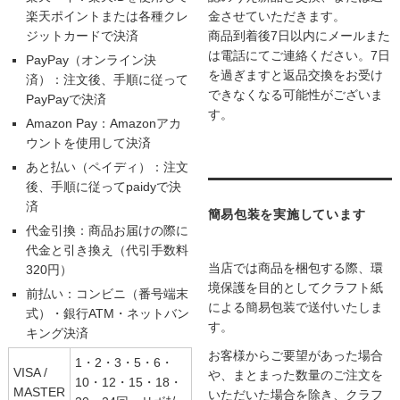
楽天ポイントまたは各種クレ
金させていただきます。
ジットカードで決済
商品到着後7日以内にメールまた
は電話にてご連絡ください。7日
PayPay（オンライン決
を過ぎますと返品交換をお受け
済）：注文後、手順に従って
できなくなる可能性がございま
PayPayで決済
す。
Amazon Pay：Amazonアカ
ウントを使用して決済
あと払い（ペイディ）：注文
後、手順に従ってpaidyで決
済
簡易包装を実施しています
代金引換：商品お届けの際に
代金と引き換え（代引手数料
当店では商品を梱包する際、環
320円）
境保護を目的としてクラフト紙
前払い：コンビニ（番号端末
による簡易包装で送付いたしま
式）・銀行ATM・ネットバン
す。
キング決済
お客様からご要望があった場合
1・2・3・5・6・
VISA /
や、まとまった数量のご注文を
10・12・15・18・
MASTER
いただいた場合を除き、クラフ