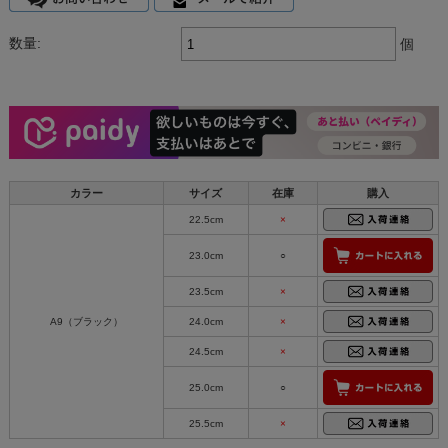
数量:
個
カラー
サイズ
在庫
購入
22.5cm
×
23.0cm
○
23.5cm
×
A9（ブラック）
24.0cm
×
24.5cm
×
25.0cm
○
25.5cm
×