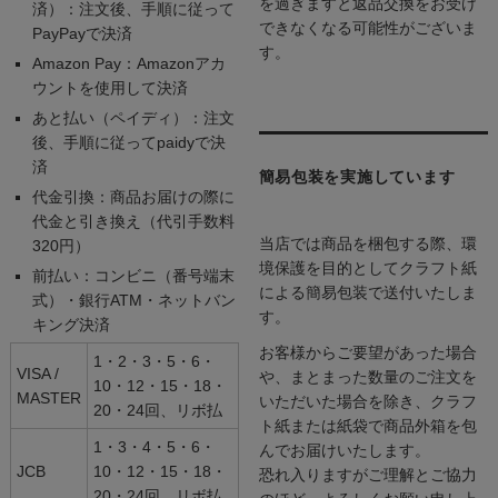
を過ぎますと返品交換をお受け
済）：注文後、手順に従って
できなくなる可能性がございま
PayPayで決済
す。
Amazon Pay：Amazonアカ
ウントを使用して決済
あと払い（ペイディ）：注文
後、手順に従ってpaidyで決
済
簡易包装を実施しています
代金引換：商品お届けの際に
代金と引き換え（代引手数料
当店では商品を梱包する際、環
320円）
境保護を目的としてクラフト紙
前払い：コンビニ（番号端末
による簡易包装で送付いたしま
式）・銀行ATM・ネットバン
す。
キング決済
お客様からご要望があった場合
1・2・3・5・6・
VISA /
や、まとまった数量のご注文を
10・12・15・18・
MASTER
いただいた場合を除き、クラフ
20・24回、リボ払
ト紙または紙袋で商品外箱を包
1・3・4・5・6・
んでお届けいたします。
JCB
10・12・15・18・
恐れ入りますがご理解とご協力
20・24回、リボ払