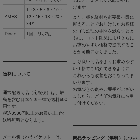
のほど、よろしくお願い申し上
げます
1・3・5・6・10・
AMEX
12・15・18・20・
また、梱包資材を必要最小限に
24回
抑えることでお届けしたお客様
のゴミ処理の手間を減らすとと
Diners
1回、リボ払
もに、コスト削減によりさらに
お求めやすい価格で提供するこ
とが可能になりました。
より良い商品をよりお求めやす
い価格でご紹介できるように、
送料について
これからも改善をおこなってま
いります。
お気づきの点やご要望がござい
通常配送商品（宅配便）は、離
ましたら、どうぞお気軽にお申
島を含む日本全国一律で送料600
し付けください。
円です。
税込3980円以上のお買い上げで
送料無料となります。
メール便（ゆうパケット）は、
簡易ラッピング（無料）につい