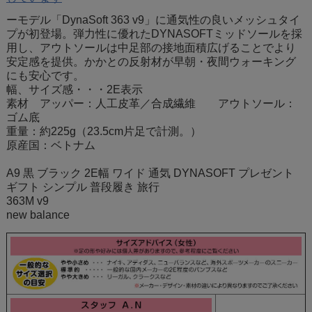
ーモデル「DynaSoft 363 v9」に通気性の良いメッシュタイ
プが初登場。弾力性に優れたDYNASOFTミッドソールを採
用し、アウトソールは中足部の接地面積広げることでより
安定感を提供。かかとの反射材が早朝・夜間ウォーキング
にも安心です。
幅、サイズ感・・・2E表示
素材 アッパー：人工皮革／合成繊維 アウトソール：
ゴム底
重量：約225g（23.5cm片足で計測。）
原産国：ベトナム
A9 黒 ブラック 2E幅 ワイド 通気 DYNASOFT プレゼント
ギフト シンプル 普段履き 旅行
363M v9
new balance