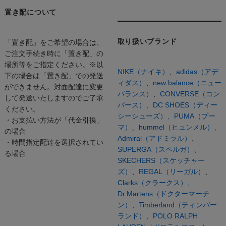
置き配について
取り扱いブランド
「置き配」をご希望の場合は、
ご注文手続き時に「置き配」の
場所等をご指定ください。※以
NIKE（ナイキ）
、
adidas（アデ
下の場合は「置き配」での発送
ィダス）
、
new balance（ニュー
ができません。対面配達に変更
バランス）
、
CONVERSE（コン
して発送いたしますのでご了承
バース）、
DC SHOES（ディー
ください。
シーシューズ）、
PUMA（プー
・お支払い方法が「代金引換」
マ）、
hummel（ヒュンメル）、
の場合
Admiral（アドミラル）
、
・時間指定配達を選択されてい
SUPERGA（スペルガ）
、
る場合
SKECHERS（スケッチャー
ズ）
、
REGAL（リーガル）
、
Clarks（クラークス）、
Dr.Martens（ドクターマーチ
ン）、
Timberland（ティンバー
ランド）、
POLO RALPH