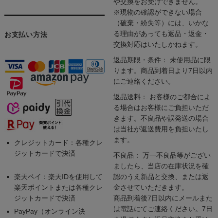
や交換をお受けできません。
※現物の確認ができない場合
（破棄・紛失等）には、いかな
る理由があっても返品・返金・
お支払い方法
交換対応はいたしかねます。
返品期限・条件： 未使用品に限
ります。商品到着日より7日以内
にご連絡ください。
返品送料： お客様のご都合によ
る場合はお客様にご負担いただ
きます。不良品や誤発送の場合
は当社が返送費用を負担いたし
ます。
クレジットカード：各種クレ
ジットカードで決済
不良品： 万一不良品等がござい
ましたら、当店の在庫状況を確
楽天ペイ：楽天IDを使用して
認のうえ新品と交換、または返
楽天ポイントまたは各種クレ
金させていただきます。
ジットカードで決済
商品到着後7日以内にメールまた
は電話にてご連絡ください。7日
PayPay（オンライン決