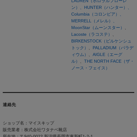
LAUREN（ポロラルフローレ
ン）、
HUNTER（ハンター）、
Columbia（コロンビア）、
MERRELL（メレル）、
MoonStar（ムーンスター）
、
Lacoste（ラコステ）
、
BIRKENSTOCK（ビルケンシュ
トック）
、
PALLADIUM（パラデ
ィウム）
、
AIGLE（エーグ
ル）
、
THE NORTH FACE（ザ・
ノース・フェイス）
連絡先
ショップ名：マイスキップ
販売業者：株式会社ワタナベ靴店
所在地：〒940-0022 新潟県長岡市東新町1-2-1