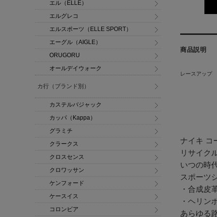
エル（ELLE）
エルグレコ
エルスポーツ（ELLE SPORT）
エーグル（AIGLE）
商品説明
ORUGORU
オールデイウォーク
レースアップ
カ行（ブランド別）
カステルバジャック
カッパ（Kappa）
グラミチ
ナイキ コ
クラークス
リサイク
クロスセンス
いつの時
クロワッサン
スポーツ
ケンフォード
・合成皮
ケースイス
・ヘリン
コロンビア
あらゆる