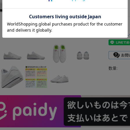
型番：
返品につ
数量: