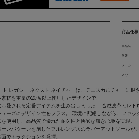
商品仕様
製品名:
型番:
メーカー:
区分:
ート レガシー ネクスト ネイチャーは、テニスカルチャーに
ル素材を重量の20％以上使用したデザインで、
代も愛される定番アイテムを生み出しました。 合成皮革とレト
シューズにデザイン性をプラス。 環境に配慮しながら、ファッ
革を使用し、高品質で優れた耐久性と快適な履き心地を実現。
ボーンパターンを施したフルレングスのラバーアウトソールが
路面でトラクションを発揮。