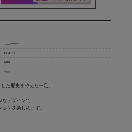
スニーカー
DH3161
NIKE
新品
根ざした歴史を称えた一足。
ロなデザインで、
ションを楽しめます。
、