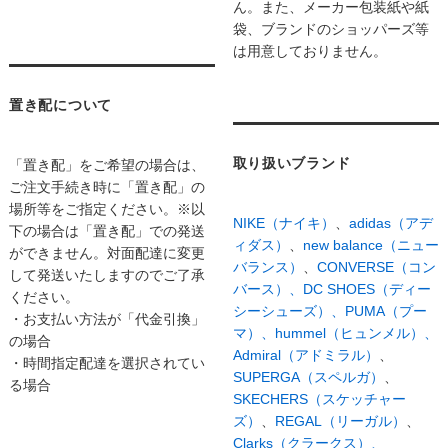
ん。また、メーカー包装紙や紙
袋、ブランドのショッパーズ等
は用意しておりません。
置き配について
取り扱いブランド
「置き配」をご希望の場合は、
ご注文手続き時に「置き配」の
場所等をご指定ください。※以
NIKE（ナイキ）
、
adidas（アデ
下の場合は「置き配」での発送
ィダス）
、
new balance（ニュー
ができません。対面配達に変更
バランス）
、
CONVERSE（コン
して発送いたしますのでご了承
バース）、
DC SHOES（ディー
ください。
シーシューズ）、
PUMA（プー
・お支払い方法が「代金引換」
マ）、
hummel（ヒュンメル）、
の場合
Admiral（アドミラル）
、
・時間指定配達を選択されてい
SUPERGA（スペルガ）
、
る場合
SKECHERS（スケッチャー
ズ）
、
REGAL（リーガル）
、
Clarks（クラークス）、