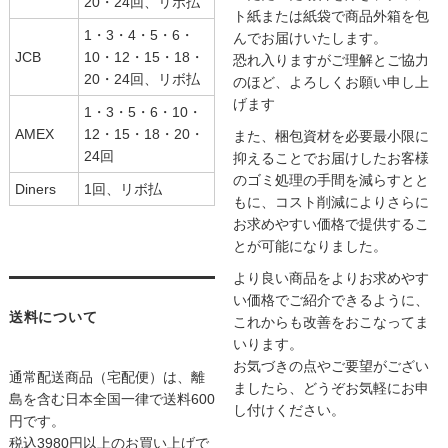
20・24回、リボ払
ト紙または紙袋で商品外箱を包
1・3・4・5・6・
んでお届けいたします。
JCB
10・12・15・18・
恐れ入りますがご理解とご協力
20・24回、リボ払
のほど、よろしくお願い申し上
げます
1・3・5・6・10・
AMEX
12・15・18・20・
また、梱包資材を必要最小限に
24回
抑えることでお届けしたお客様
のゴミ処理の手間を減らすとと
Diners
1回、リボ払
もに、コスト削減によりさらに
お求めやすい価格で提供するこ
とが可能になりました。
より良い商品をよりお求めやす
い価格でご紹介できるように、
送料について
これからも改善をおこなってま
いります。
お気づきの点やご要望がござい
通常配送商品（宅配便）は、離
ましたら、どうぞお気軽にお申
島を含む日本全国一律で送料600
し付けください。
円です。
税込3980円以上のお買い上げで