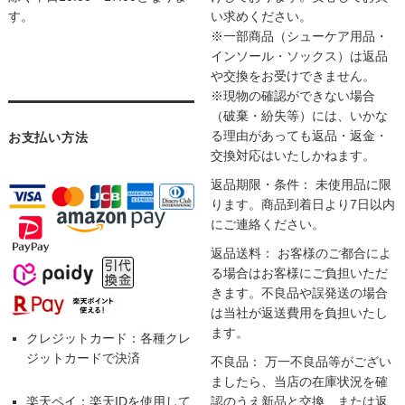
す。
い求めください。
※一部商品（シューケア用品・
インソール・ソックス）は返品
や交換をお受けできません。
※現物の確認ができない場合
（破棄・紛失等）には、いかな
る理由があっても返品・返金・
お支払い方法
交換対応はいたしかねます。
返品期限・条件： 未使用品に限
ります。商品到着日より7日以内
にご連絡ください。
返品送料： お客様のご都合によ
る場合はお客様にご負担いただ
きます。不良品や誤発送の場合
は当社が返送費用を負担いたし
ます。
クレジットカード：各種クレ
ジットカードで決済
不良品： 万一不良品等がござい
ましたら、当店の在庫状況を確
楽天ペイ：楽天IDを使用して
認のうえ新品と交換、または返