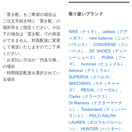
取り扱いブランド
「置き配」をご希望の場合は、
ご注文手続き時に「置き配」の
場所等をご指定ください。※以
NIKE（ナイキ）
、
adidas（アデ
下の場合は「置き配」での発送
ィダス）
、
new balance（ニュー
ができません。対面配達に変更
バランス）
、
CONVERSE（コン
して発送いたしますのでご了承
バース）、
DC SHOES（ディー
ください。
シーシューズ）、
PUMA（プー
・お支払い方法が「代金引換」
マ）、
hummel（ヒュンメル）、
の場合
Admiral（アドミラル）
、
・時間指定配達を選択されてい
SUPERGA（スペルガ）
、
る場合
SKECHERS（スケッチャー
ズ）
、
REGAL（リーガル）
、
Clarks（クラークス）、
Dr.Martens（ドクターマーチ
ン）、
Timberland（ティンバー
ランド）、
POLO RALPH
LAUREN（ポロラルフローレ
ン）、
HUNTER（ハンター）、