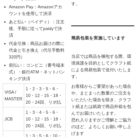
す。
Amazon Pay：Amazonアカ
ウントを使用して決済
あと払い（ペイディ）：注文
後、手順に従ってpaidyで決
済
簡易包装を実施しています
代金引換：商品お届けの際に
代金と引き換え（代引手数料
当店では商品を梱包する際、環
320円）
境保護を目的としてクラフト紙
前払い：コンビニ（番号端末
による簡易包装で送付いたしま
式）・銀行ATM・ネットバン
す。
キング決済
お客様からご要望があった場合
1・2・3・5・6・
VISA /
や、まとまった数量のご注文を
10・12・15・18・
MASTER
いただいた場合を除き、クラフ
20・24回、リボ払
ト紙または紙袋で商品外箱を包
1・3・4・5・6・
んでお届けいたします。
JCB
10・12・15・18・
恐れ入りますがご理解とご協力
20・24回、リボ払
のほど、よろしくお願い申し上
げます
1・3・5・6・10・