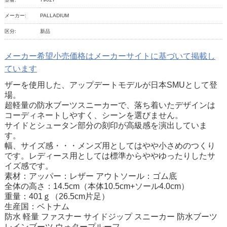
メーカー:
PALLADIUM
区分:
新品
メーカー希望小売価格はメーカーサイトに基づいて掲載し
ています
ザーを使用した、アップデートモデルが日本SMUとして登
場。
超軽量の防水ブーツスニーカーで、落ち着いたデザインは
コーディネートしやすく、シーンを選びません。
サイドとシュータン部分の刻印が高級感を演出していま
す。
幅、サイズ感・・・メンズ用としてはやや小さめのつくり
です。レディース用としては標準からややゆったりしたサ
イズ感です。
素材：アッパー：レザー アウトソール：ゴム底
全体の高さ：14.5cm（本体10.5cm+ソール4.0cm）
重量：401ｇ（26.5cm片足）
生産国：ベトナム
防水 軽量 ファスナー サイドジップ スニーカー 防水ブーツ
レインブーツ ウォタープルーフ