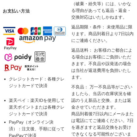
（破棄・紛失等）には、いかな
る理由があっても返品・返金・
お支払い方法
交換対応はいたしかねます。
返品期限・条件： 未使用品に限
ります。商品到着日より7日以内
にご連絡ください。
返品送料： お客様のご都合によ
る場合はお客様にご負担いただ
きます。不良品や誤発送の場合
は当社が返送費用を負担いたし
ます。
クレジットカード：各種クレ
ジットカードで決済
不良品： 万一不良品等がござい
ましたら、当店の在庫状況を確
楽天ペイ：楽天IDを使用して
認のうえ新品と交換、または返
楽天ポイントまたは各種クレ
金させていただきます。
ジットカードで決済
商品到着後7日以内にメールまた
は電話にてご連絡ください。7日
PayPay（オンライン決
を過ぎますと返品交換をお受け
済）：注文後、手順に従って
できなくなる可能性がございま
PayPayで決済