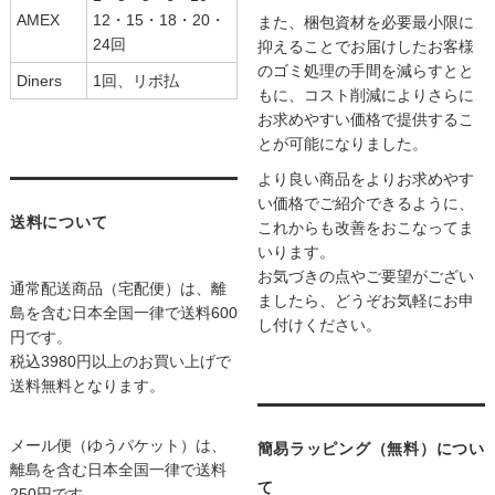
AMEX
12・15・18・20・
また、梱包資材を必要最小限に
24回
抑えることでお届けしたお客様
のゴミ処理の手間を減らすとと
Diners
1回、リボ払
もに、コスト削減によりさらに
お求めやすい価格で提供するこ
とが可能になりました。
より良い商品をよりお求めやす
い価格でご紹介できるように、
送料について
これからも改善をおこなってま
いります。
お気づきの点やご要望がござい
通常配送商品（宅配便）は、離
ましたら、どうぞお気軽にお申
島を含む日本全国一律で送料600
し付けください。
円です。
税込3980円以上のお買い上げで
送料無料となります。
メール便（ゆうパケット）は、
簡易ラッピング（無料）につい
離島を含む日本全国一律で送料
て
250円です。