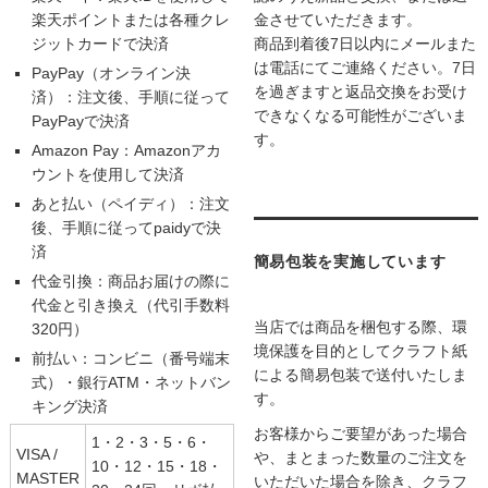
楽天ポイントまたは各種クレ
金させていただきます。
ジットカードで決済
商品到着後7日以内にメールまた
は電話にてご連絡ください。7日
PayPay（オンライン決
を過ぎますと返品交換をお受け
済）：注文後、手順に従って
できなくなる可能性がございま
PayPayで決済
す。
Amazon Pay：Amazonアカ
ウントを使用して決済
あと払い（ペイディ）：注文
後、手順に従ってpaidyで決
済
簡易包装を実施しています
代金引換：商品お届けの際に
代金と引き換え（代引手数料
当店では商品を梱包する際、環
320円）
境保護を目的としてクラフト紙
前払い：コンビニ（番号端末
による簡易包装で送付いたしま
式）・銀行ATM・ネットバン
す。
キング決済
お客様からご要望があった場合
1・2・3・5・6・
VISA /
や、まとまった数量のご注文を
10・12・15・18・
MASTER
いただいた場合を除き、クラフ