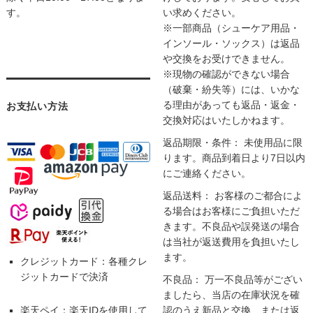
す。
い求めください。
※一部商品（シューケア用品・
インソール・ソックス）は返品
や交換をお受けできません。
※現物の確認ができない場合
（破棄・紛失等）には、いかな
る理由があっても返品・返金・
お支払い方法
交換対応はいたしかねます。
返品期限・条件： 未使用品に限
ります。商品到着日より7日以内
にご連絡ください。
返品送料： お客様のご都合によ
る場合はお客様にご負担いただ
きます。不良品や誤発送の場合
は当社が返送費用を負担いたし
ます。
クレジットカード：各種クレ
ジットカードで決済
不良品： 万一不良品等がござい
ましたら、当店の在庫状況を確
楽天ペイ：楽天IDを使用して
認のうえ新品と交換、または返