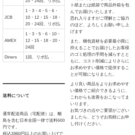
20・24回、リボ払
ト紙または紙袋で商品外箱を包
1・3・4・5・6・
んでお届けいたします。
JCB
10・12・15・18・
恐れ入りますがご理解とご協力
20・24回、リボ払
のほど、よろしくお願い申し上
げます
1・3・5・6・10・
AMEX
12・15・18・20・
また、梱包資材を必要最小限に
24回
抑えることでお届けしたお客様
のゴミ処理の手間を減らすとと
Diners
1回、リボ払
もに、コスト削減によりさらに
お求めやすい価格で提供するこ
とが可能になりました。
より良い商品をよりお求めやす
い価格でご紹介できるように、
送料について
これからも改善をおこなってま
いります。
お気づきの点やご要望がござい
通常配送商品（宅配便）は、離
ましたら、どうぞお気軽にお申
島を含む日本全国一律で送料600
し付けください。
円です。
税込3980円以上のお買い上げで