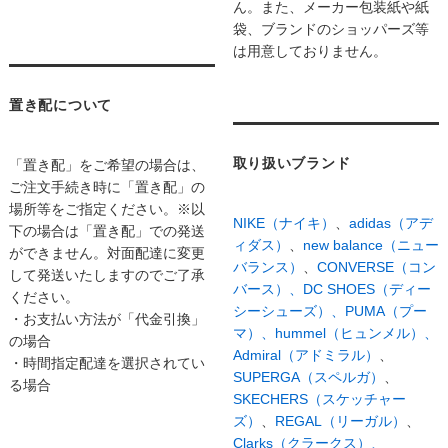
ん。また、メーカー包装紙や紙
袋、ブランドのショッパーズ等
は用意しておりません。
置き配について
取り扱いブランド
「置き配」をご希望の場合は、
ご注文手続き時に「置き配」の
場所等をご指定ください。※以
NIKE（ナイキ）
、
adidas（アデ
下の場合は「置き配」での発送
ィダス）
、
new balance（ニュー
ができません。対面配達に変更
バランス）
、
CONVERSE（コン
して発送いたしますのでご了承
バース）、
DC SHOES（ディー
ください。
シーシューズ）、
PUMA（プー
・お支払い方法が「代金引換」
マ）、
hummel（ヒュンメル）、
の場合
Admiral（アドミラル）
、
・時間指定配達を選択されてい
SUPERGA（スペルガ）
、
る場合
SKECHERS（スケッチャー
ズ）
、
REGAL（リーガル）
、
Clarks（クラークス）、