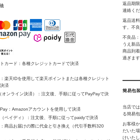
返品期限
法
連絡くだ
返品送料
す。不良
不良品：
うえ新品
商品到着
過ぎます
トカード：各種クレジットカードで決済
：楽天IDを使用して楽天ポイントまたは各種クレジット
決済
簡易包
ay（オンライン決済）：注文後、手順に従ってPayPayで決
当店では
n Pay：Amazonアカウントを使用して決済
る簡易包
（ペイディ）：注文後、手順に従ってpaidyで決済
お客様か
：商品お届けの際に代金と引き換え（代引手数料320
だいた場
けいたし