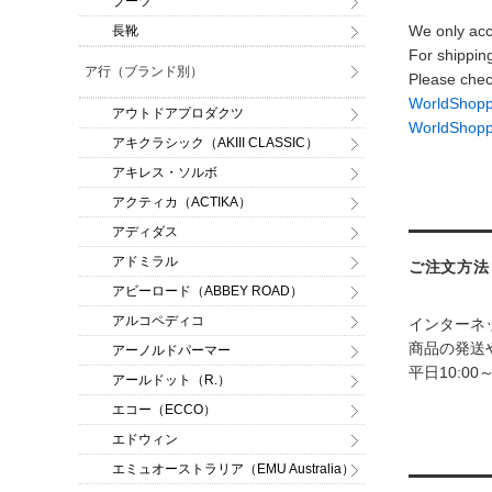
ブーツ
We only acc
長靴
For shippin
ア行（ブランド別）
Please chec
WorldSh
アウトドアプロダクツ
WorldShop
アキクラシック（AKIII CLASSIC）
アキレス・ソルボ
アクティカ（ACTIKA）
アディダス
アドミラル
ご注文方法
アビーロード（ABBEY ROAD）
アルコペディコ
インターネ
商品の発送
アーノルドパーマー
平日10:00
アールドット（R.）
エコー（ECCO）
エドウィン
エミュオーストラリア（EMU Australia）