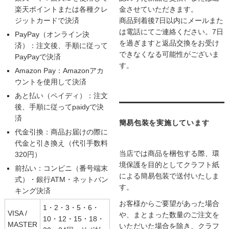
楽天ポイントまたは各種クレ
金させていただきます。
ジットカードで決済
商品到着後7日以内にメールまた
は電話にてご連絡ください。7日
PayPay（オンライン決
を過ぎますと返品交換をお受け
済）：注文後、手順に従って
できなくなる可能性がございま
PayPayで決済
す。
Amazon Pay：Amazonアカ
ウントを使用して決済
あと払い（ペイディ）：注文
後、手順に従ってpaidyで決
済
簡易包装を実施しています
代金引換：商品お届けの際に
代金と引き換え（代引手数料
当店では商品を梱包する際、環
320円）
境保護を目的としてクラフト紙
前払い：コンビニ（番号端末
による簡易包装で送付いたしま
式）・銀行ATM・ネットバン
す。
キング決済
お客様からご要望があった場合
1・2・3・5・6・
VISA /
や、まとまった数量のご注文を
10・12・15・18・
MASTER
いただいた場合を除き、クラフ