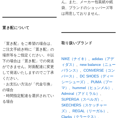
ん。また、メーカー包装紙や紙
袋、ブランドのショッパーズ等
は用意しておりません。
置き配について
取り扱いブランド
「置き配」をご希望の場合は、
ご注文手続き時に「置き配」の
場所等をご指定ください。※以
NIKE（ナイキ）
、
adidas（アデ
下の場合は「置き配」での発送
ィダス）
、
new balance（ニュー
ができません。対面配達に変更
バランス）
、
CONVERSE（コン
して発送いたしますのでご了承
バース）、
DC SHOES（ディー
ください。
シーシューズ）、
PUMA（プー
・お支払い方法が「代金引換」
マ）、
hummel（ヒュンメル）、
の場合
Admiral（アドミラル）
、
・時間指定配達を選択されてい
SUPERGA（スペルガ）
、
る場合
SKECHERS（スケッチャー
ズ）
、
REGAL（リーガル）
、
Clarks（クラークス）、