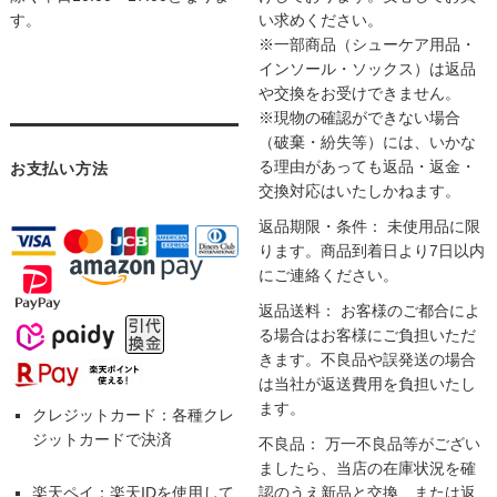
す。
い求めください。
※一部商品（シューケア用品・
インソール・ソックス）は返品
や交換をお受けできません。
※現物の確認ができない場合
（破棄・紛失等）には、いかな
る理由があっても返品・返金・
お支払い方法
交換対応はいたしかねます。
返品期限・条件： 未使用品に限
ります。商品到着日より7日以内
にご連絡ください。
返品送料： お客様のご都合によ
る場合はお客様にご負担いただ
きます。不良品や誤発送の場合
は当社が返送費用を負担いたし
ます。
クレジットカード：各種クレ
ジットカードで決済
不良品： 万一不良品等がござい
ましたら、当店の在庫状況を確
楽天ペイ：楽天IDを使用して
認のうえ新品と交換、または返