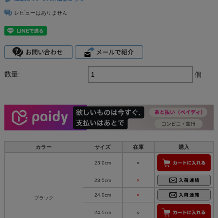
レビューはありません
数量:
個
カラー
サイズ
在庫
購入
23.0cm
○
23.5cm
×
24.0cm
×
ブラック
24.5cm
○