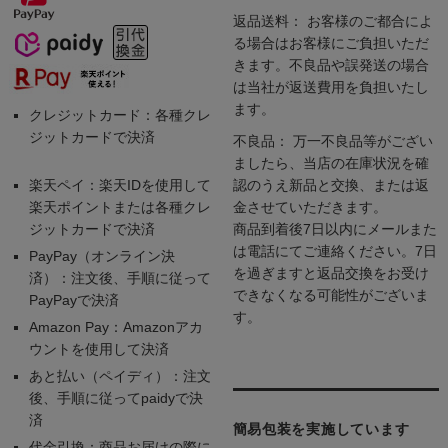
返品送料： お客様のご都合によ
る場合はお客様にご負担いただ
きます。不良品や誤発送の場合
は当社が返送費用を負担いたし
ます。
クレジットカード：各種クレ
ジットカードで決済
不良品： 万一不良品等がござい
ましたら、当店の在庫状況を確
楽天ペイ：楽天IDを使用して
認のうえ新品と交換、または返
楽天ポイントまたは各種クレ
金させていただきます。
ジットカードで決済
商品到着後7日以内にメールまた
は電話にてご連絡ください。7日
PayPay（オンライン決
を過ぎますと返品交換をお受け
済）：注文後、手順に従って
できなくなる可能性がございま
PayPayで決済
す。
Amazon Pay：Amazonアカ
ウントを使用して決済
あと払い（ペイディ）：注文
後、手順に従ってpaidyで決
済
簡易包装を実施しています
代金引換：商品お届けの際に