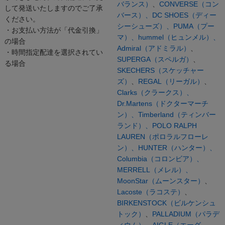
バランス）
、
CONVERSE（コン
して発送いたしますのでご了承
バース）、
DC SHOES（ディー
ください。
シーシューズ）、
PUMA（プー
・お支払い方法が「代金引換」
マ）、
hummel（ヒュンメル）、
の場合
Admiral（アドミラル）
、
・時間指定配達を選択されてい
SUPERGA（スペルガ）
、
る場合
SKECHERS（スケッチャー
ズ）
、
REGAL（リーガル）
、
Clarks（クラークス）、
Dr.Martens（ドクターマーチ
ン）、
Timberland（ティンバー
ランド）、
POLO RALPH
LAUREN（ポロラルフローレ
ン）、
HUNTER（ハンター）、
Columbia（コロンビア）、
MERRELL（メレル）、
MoonStar（ムーンスター）
、
Lacoste（ラコステ）
、
BIRKENSTOCK（ビルケンシュ
トック）
、
PALLADIUM（パラデ