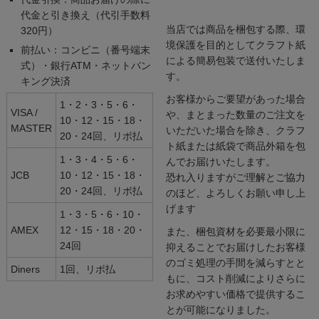
代金と引き換え（代引手数料
当店では商品を梱包する際、環
320円）
境保護を目的としてクラフト紙
前払い：コンビニ（番号端末
による簡易包装で送付いたしま
式）・銀行ATM・ネットバン
す。
キング決済
お客様からご要望があった場合
1・2・3・5・6・
VISA /
や、まとまった数量のご注文を
10・12・15・18・
MASTER
いただいた場合を除き、クラフ
20・24回、リボ払
ト紙または紙袋で商品外箱を包
1・3・4・5・6・
んでお届けいたします。
JCB
10・12・15・18・
恐れ入りますがご理解とご協力
20・24回、リボ払
のほど、よろしくお願い申し上
げます
1・3・5・6・10・
AMEX
12・15・18・20・
また、梱包資材を必要最小限に
24回
抑えることでお届けしたお客様
のゴミ処理の手間を減らすとと
Diners
1回、リボ払
もに、コスト削減によりさらに
お求めやすい価格で提供するこ
とが可能になりました。