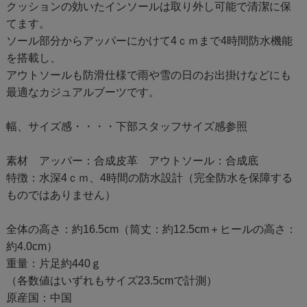
クッションの効いたインソールは取り外し可能で清潔に保
てます。
ソール部分からアッパーにかけて4ｃｍまで4時間防水機能
を搭載し、
アウトソールも防滑仕様で雨や雪の日のお出掛けなどにも
最適なカジュアルブーツです。
幅、サイズ感・・・・下部スタッフサイズ感参照
素材 アッパー：合成皮革 アウトソール：合成底
特徴：水深4ｃｍ、4時間の防水設計（完全防水を保障する
ものではありません）
全体の高さ：約16.5cm（筒丈：約12.5cm＋ヒールの高さ：
約4.0cm）
重量：片足約440ｇ
（各数値はいずれもサイズ23.5cmで計測）
原産国：中国