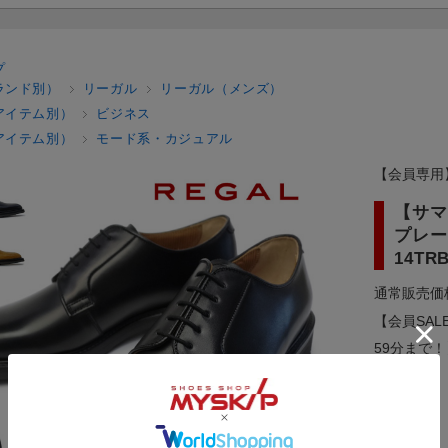
プ
ランド別）
リーガル
リーガル（メンズ）
アイテム別）
ビジネス
アイテム別）
モード系・カジュアル
【会員専用
【サマ
プレー
14TRB
通常販売価
【会員SAL
59分まで！
メーカー：
型番：