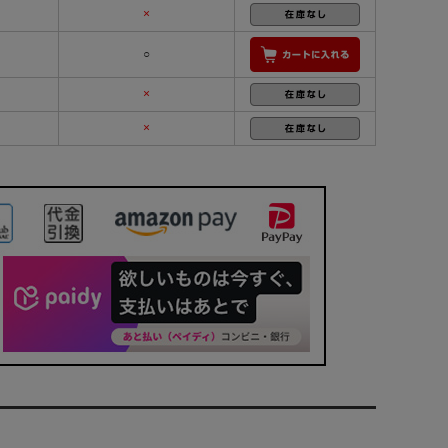
×
○
×
×