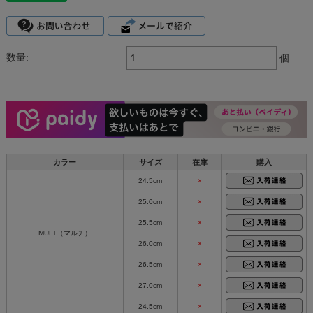
数量:
個
カラー
サイズ
在庫
購入
24.5cm
×
25.0cm
×
25.5cm
×
MULT（マルチ）
26.0cm
×
26.5cm
×
27.0cm
×
24.5cm
×