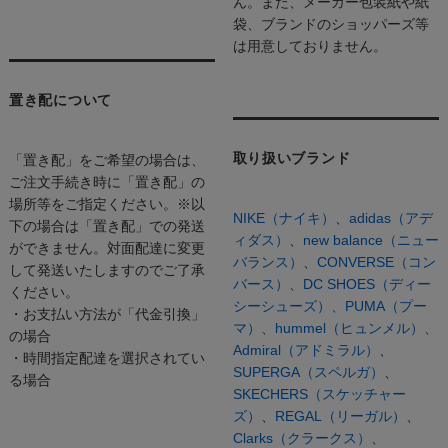
ん。また、メーカー包装紙や紙
袋、ブランドのショッパーズ等
は用意しておりません。
置き配について
取り扱いブランド
「置き配」をご希望の場合は、
ご注文手続き時に「置き配」の
場所等をご指定ください。※以
NIKE（ナイキ）
、
adidas（アデ
下の場合は「置き配」での発送
ィダス）
、
new balance（ニュー
ができません。対面配達に変更
バランス）
、
CONVERSE（コン
して発送いたしますのでご了承
バース）、
DC SHOES（ディー
ください。
シーシューズ）、
PUMA（プー
・お支払い方法が「代金引換」
マ）、
hummel（ヒュンメル）、
の場合
Admiral（アドミラル）
、
・時間指定配達を選択されてい
SUPERGA（スペルガ）
、
る場合
SKECHERS（スケッチャー
ズ）
、
REGAL（リーガル）
、
Clarks（クラークス）、