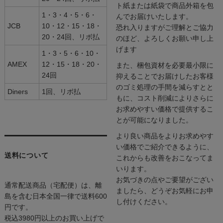
ト紙または紙袋で商品外箱を包
1・3・4・5・6・
んでお届けいたします。
JCB
10・12・15・18・
恐れ入りますがご理解とご協力
20・24回、リボ払
のほど、よろしくお願い申し上
げます
1・3・5・6・10・
AMEX
12・15・18・20・
また、梱包資材を必要最小限に
24回
抑えることでお届けしたお客様
のゴミ処理の手間を減らすとと
Diners
1回、リボ払
もに、コスト削減によりさらに
お求めやすい価格で提供するこ
とが可能になりました。
より良い商品をよりお求めやす
い価格でご紹介できるように、
送料について
これからも改善をおこなってま
いります。
お気づきの点やご要望がござい
通常配送商品（宅配便）は、離
ましたら、どうぞお気軽にお申
島を含む日本全国一律で送料600
し付けください。
円です。
税込3980円以上のお買い上げで