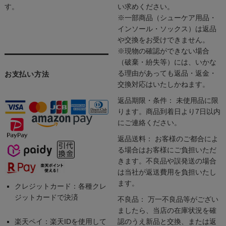
す。
い求めください。
※一部商品（シューケア用品・
インソール・ソックス）は返品
や交換をお受けできません。
※現物の確認ができない場合
（破棄・紛失等）には、いかな
る理由があっても返品・返金・
お支払い方法
交換対応はいたしかねます。
返品期限・条件： 未使用品に限
ります。商品到着日より7日以内
にご連絡ください。
返品送料： お客様のご都合によ
る場合はお客様にご負担いただ
きます。不良品や誤発送の場合
は当社が返送費用を負担いたし
ます。
クレジットカード：各種クレ
ジットカードで決済
不良品： 万一不良品等がござい
ましたら、当店の在庫状況を確
楽天ペイ：楽天IDを使用して
認のうえ新品と交換、または返