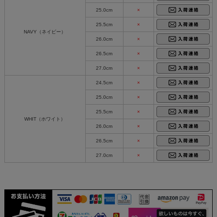
25.0cm
×
25.5cm
×
NAVY（ネイビー）
26.0cm
×
26.5cm
×
27.0cm
×
24.5cm
×
25.0cm
×
25.5cm
×
WHIT（ホワイト）
26.0cm
×
26.5cm
×
27.0cm
×