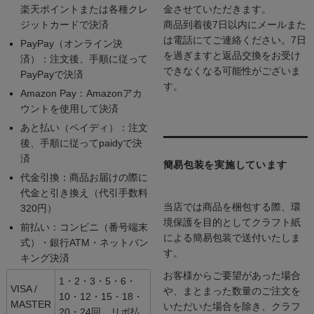
楽天ポイントまたは各種クレ
金させていただきます。
ジットカードで決済
商品到着後7日以内にメールまた
は電話にてご連絡ください。7日
PayPay（オンライン決
を過ぎますと返品交換をお受け
済）：注文後、手順に従って
できなくなる可能性がございま
PayPayで決済
す。
Amazon Pay：Amazonアカ
ウントを使用して決済
あと払い（ペイディ）：注文
後、手順に従ってpaidyで決
済
簡易包装を実施しています
代金引換：商品お届けの際に
代金と引き換え（代引手数料
当店では商品を梱包する際、環
320円）
境保護を目的としてクラフト紙
前払い：コンビニ（番号端末
による簡易包装で送付いたしま
式）・銀行ATM・ネットバン
す。
キング決済
お客様からご要望があった場合
1・2・3・5・6・
VISA /
や、まとまった数量のご注文を
10・12・15・18・
MASTER
いただいた場合を除き、クラフ
20・24回、リボ払