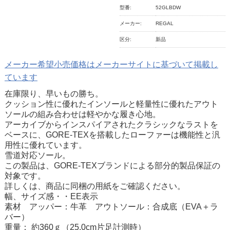
型番:
52GLBDW
メーカー:
REGAL
区分:
新品
メーカー希望小売価格はメーカーサイトに基づいて掲載し
ています
在庫限り、早いもの勝ち。
クッション性に優れたインソールと軽量性に優れたアウト
ソールの組み合わせは軽やかな履き心地。
アーカイブからインスパイアされたクラシックなラストを
ベースに、GORE-TEXを搭載したローファーは機能性と汎
用性に優れています。
雪道対応ソール。
この製品は、GORE-TEXブランドによる部分的製品保証の
対象です。
詳しくは、商品に同梱の用紙をご確認ください。
幅、サイズ感・・EE表示
素材 アッパー：牛革 アウトソール：合成底（EVA＋ラ
バー）
重量： 約360ｇ（25.0cm片足計測時）