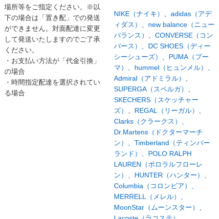
場所等をご指定ください。※以
NIKE（ナイキ）
、
adidas（アデ
下の場合は「置き配」での発送
ィダス）
、
new balance（ニュー
ができません。対面配達に変更
バランス）
、
CONVERSE（コン
して発送いたしますのでご了承
バース）、
DC SHOES（ディー
ください。
シーシューズ）、
PUMA（プー
・お支払い方法が「代金引換」
マ）、
hummel（ヒュンメル）、
の場合
Admiral（アドミラル）
、
・時間指定配達を選択されてい
SUPERGA（スペルガ）
、
る場合
SKECHERS（スケッチャー
ズ）
、
REGAL（リーガル）
、
Clarks（クラークス）、
Dr.Martens（ドクターマーチ
ン）、
Timberland（ティンバー
ランド）、
POLO RALPH
LAUREN（ポロラルフローレ
ン）、
HUNTER（ハンター）、
Columbia（コロンビア）、
MERRELL（メレル）、
MoonStar（ムーンスター）
、
Lacoste（ラコステ）
、