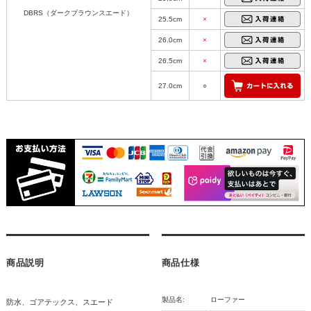
DBRS（ダークブラウンスエード）
25.5cm
×
26.0cm
×
26.5cm
×
27.0cm
○
商品説明
商品仕様
製品名:
ローファー
防水、ゴアテックス、スエード