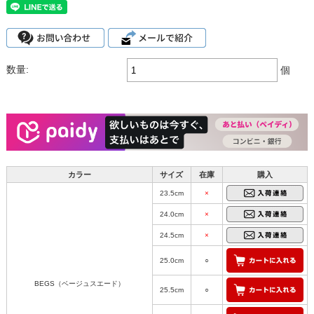
数量:
個
カラー
サイズ
在庫
購入
23.5cm
×
24.0cm
×
24.5cm
×
25.0cm
○
BEGS（ベージュスエード）
25.5cm
○