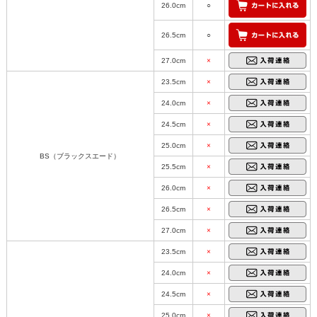
26.0cm
○
26.5cm
○
27.0cm
×
23.5cm
×
24.0cm
×
24.5cm
×
25.0cm
×
BS（ブラックスエード）
25.5cm
×
26.0cm
×
26.5cm
×
27.0cm
×
23.5cm
×
24.0cm
×
24.5cm
×
25.0cm
×