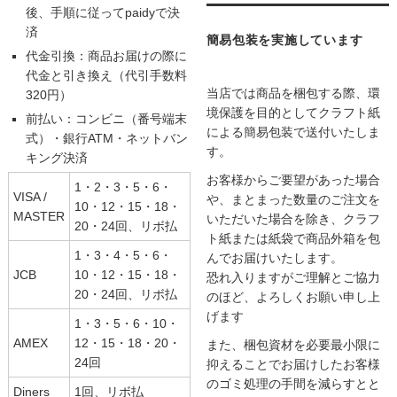
後、手順に従ってpaidyで決
済
簡易包装を実施しています
代金引換：商品お届けの際に
代金と引き換え（代引手数料
当店では商品を梱包する際、環
320円）
境保護を目的としてクラフト紙
前払い：コンビニ（番号端末
による簡易包装で送付いたしま
式）・銀行ATM・ネットバン
す。
キング決済
お客様からご要望があった場合
1・2・3・5・6・
VISA /
や、まとまった数量のご注文を
10・12・15・18・
MASTER
いただいた場合を除き、クラフ
20・24回、リボ払
ト紙または紙袋で商品外箱を包
1・3・4・5・6・
んでお届けいたします。
JCB
10・12・15・18・
恐れ入りますがご理解とご協力
20・24回、リボ払
のほど、よろしくお願い申し上
げます
1・3・5・6・10・
AMEX
12・15・18・20・
また、梱包資材を必要最小限に
24回
抑えることでお届けしたお客様
のゴミ処理の手間を減らすとと
Diners
1回、リボ払