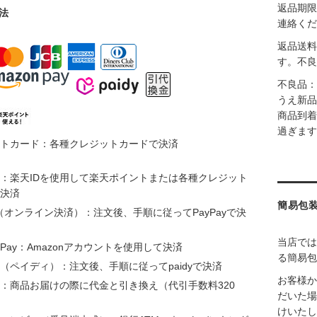
返品期限
法
連絡くだ
返品送料
す。不良
不良品：
うえ新品
商品到着
過ぎます
トカード：各種クレジットカードで決済
：楽天IDを使用して楽天ポイントまたは各種クレジット
決済
簡易包
ay（オンライン決済）：注文後、手順に従ってPayPayで決
当店では
n Pay：Amazonアカウントを使用して決済
る簡易包
（ペイディ）：注文後、手順に従ってpaidyで決済
お客様か
：商品お届けの際に代金と引き換え（代引手数料320
だいた場
けいたし