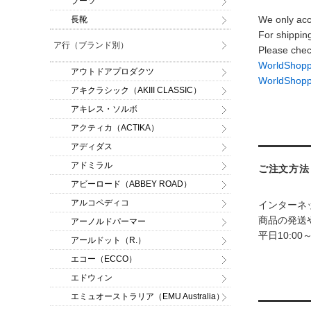
ブーツ
We only acc
長靴
For shippin
ア行（ブランド別）
Please chec
WorldSh
アウトドアプロダクツ
WorldShop
アキクラシック（AKIII CLASSIC）
アキレス・ソルボ
アクティカ（ACTIKA）
アディダス
アドミラル
ご注文方法
アビーロード（ABBEY ROAD）
アルコペディコ
インターネ
商品の発送
アーノルドパーマー
平日10:00
アールドット（R.）
エコー（ECCO）
エドウィン
エミュオーストラリア（EMU Australia）