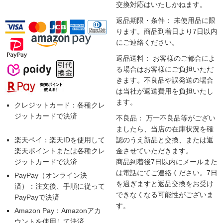
交換対応はいたしかねます。
返品期限・条件： 未使用品に限
ります。商品到着日より7日以内
にご連絡ください。
返品送料： お客様のご都合によ
る場合はお客様にご負担いただ
きます。不良品や誤発送の場合
は当社が返送費用を負担いたし
ます。
クレジットカード：各種クレ
ジットカードで決済
不良品： 万一不良品等がござい
ましたら、当店の在庫状況を確
楽天ペイ：楽天IDを使用して
認のうえ新品と交換、または返
楽天ポイントまたは各種クレ
金させていただきます。
ジットカードで決済
商品到着後7日以内にメールまた
は電話にてご連絡ください。7日
PayPay（オンライン決
を過ぎますと返品交換をお受け
済）：注文後、手順に従って
できなくなる可能性がございま
PayPayで決済
す。
Amazon Pay：Amazonアカ
ウントを使用して決済