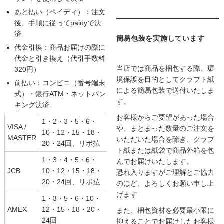
あと払い（ペイディ）：注文
後、手順に従ってpaidyで決
済
簡易包装を実施しています
代金引換：商品お届けの際に
代金と引き換え（代引手数料
当店では商品を梱包する際、環
320円）
境保護を目的としてクラフト紙
前払い：コンビニ（番号端末
による簡易包装で送付いたしま
式）・銀行ATM・ネットバン
す。
キング決済
お客様からご要望があった場合
1・2・3・5・6・
VISA /
や、まとまった数量のご注文を
10・12・15・18・
MASTER
いただいた場合を除き、クラフ
20・24回、リボ払
ト紙または紙袋で商品外箱を包
1・3・4・5・6・
んでお届けいたします。
JCB
10・12・15・18・
恐れ入りますがご理解とご協力
20・24回、リボ払
のほど、よろしくお願い申し上
げます
1・3・5・6・10・
AMEX
12・15・18・20・
また、梱包資材を必要最小限に
24回
抑えることでお届けしたお客様