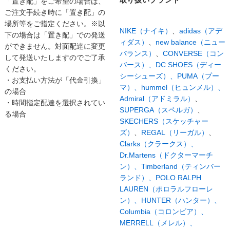
取り扱いブランド
「置き配」をご希望の場合は、
ご注文手続き時に「置き配」の
場所等をご指定ください。※以
NIKE（ナイキ）
、
adidas（アデ
下の場合は「置き配」での発送
ィダス）
、
new balance（ニュー
ができません。対面配達に変更
バランス）
、
CONVERSE（コン
して発送いたしますのでご了承
バース）、
DC SHOES（ディー
ください。
シーシューズ）、
PUMA（プー
・お支払い方法が「代金引換」
マ）、
hummel（ヒュンメル）、
の場合
Admiral（アドミラル）
、
・時間指定配達を選択されてい
SUPERGA（スペルガ）
、
る場合
SKECHERS（スケッチャー
ズ）
、
REGAL（リーガル）
、
Clarks（クラークス）、
Dr.Martens（ドクターマーチ
ン）、
Timberland（ティンバー
ランド）、
POLO RALPH
LAUREN（ポロラルフローレ
ン）、
HUNTER（ハンター）、
Columbia（コロンビア）、
MERRELL（メレル）、