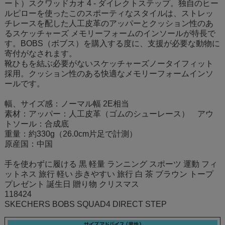
ート）スクワッドカオ 4 - ダイレクトステップ。独自のヒー
ルピローを使ったこのスポーティなスタイルは、ストレッ
チレースを配した人工皮革のアッパーとクッション性のあ
るスケッチャーズ メモリーフォームのインソールが特長で
す。BOBS（ボブス）を購入する度に、支援が必要な動物に
寄付がなされます。
靴ひもを結ぶ必要がないスケッチャーズノータイフィット
採用。クッション性のある快適なメモリーフォームインソ
ールです。
幅、サイズ感：ノーマル幅 2E相当
素材：アッパー：人工皮革（ゴムのシューレース） アウ
トソール：合成底
重量：約330g（26.0cm片足で計測）
原産国：中国
手を使わずに履ける 黒 軽量 ランニング スポーツ 運動 フィ
ットネス 旅行 軽い 歩きやすい 旅行 白 茶 ブラウン トープ
プレゼント 誕生日 贈り物 クリスマス
118424
SKECHERS BOBS SQUAD4 DIRECT STEP