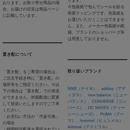
ります。
おります。お取り寄せ商品の場
※包装紙で包んでシールを貼る
合、お届けの目安は商品ページ
簡易ラッピングです。包装紙を
に記載しています。
お選びいただくことはできませ
ん。また、メーカー包装紙や紙
袋、ブランドのショッパーズ等
は用意しておりません。
置き配について
取り扱いブランド
「置き配」をご希望の場合は、
ご注文手続き時に「置き配」の
場所等をご指定ください。※以
NIKE（ナイキ）
、
adidas（アデ
下の場合は「置き配」での発送
ィダス）
、
new balance（ニュー
ができません。対面配達に変更
バランス）
、
CONVERSE（コン
して発送いたしますのでご了承
バース）、
DC SHOES（ディー
ください。
シーシューズ）、
PUMA（プー
・お支払い方法が「代金引換」
マ）、
hummel（ヒュンメル）、
の場合
Admiral（アドミラル）
、
・時間指定配達を選択されてい