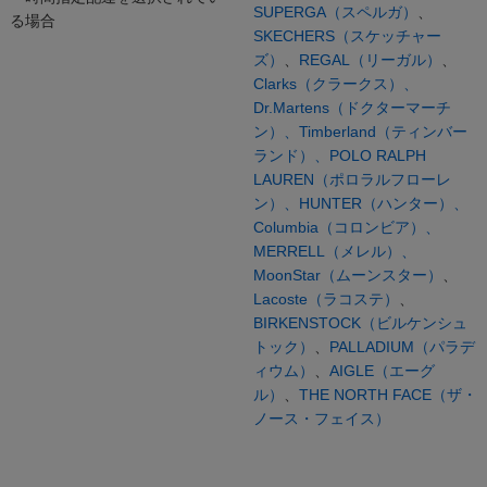
SUPERGA（スペルガ）
、
る場合
SKECHERS（スケッチャー
ズ）
、
REGAL（リーガル）
、
Clarks（クラークス）、
Dr.Martens（ドクターマーチ
ン）、
Timberland（ティンバー
ランド）、
POLO RALPH
LAUREN（ポロラルフローレ
ン）、
HUNTER（ハンター）、
Columbia（コロンビア）、
MERRELL（メレル）、
MoonStar（ムーンスター）
、
Lacoste（ラコステ）
、
BIRKENSTOCK（ビルケンシュ
トック）
、
PALLADIUM（パラデ
ィウム）
、
AIGLE（エーグ
ル）
、
THE NORTH FACE（ザ・
ノース・フェイス）