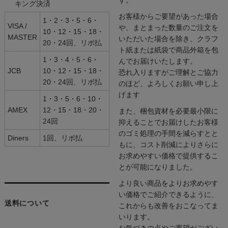
キング決済
お客様からご要望があった場合
1・2・3・5・6・
VISA /
や、まとまった数量のご注文を
10・12・15・18・
MASTER
いただいた場合を除き、クラフ
20・24回、リボ払
ト紙または紙袋で商品外箱を包
1・3・4・5・6・
んでお届けいたします。
JCB
10・12・15・18・
恐れ入りますがご理解とご協力
20・24回、リボ払
のほど、よろしくお願い申し上
げます
1・3・5・6・10・
AMEX
12・15・18・20・
また、梱包資材を必要最小限に
24回
抑えることでお届けしたお客様
のゴミ処理の手間を減らすとと
Diners
1回、リボ払
もに、コスト削減によりさらに
お求めやすい価格で提供するこ
とが可能になりました。
より良い商品をよりお求めやす
い価格でご紹介できるように、
送料について
これからも改善をおこなってま
いります。
お気づきの点やご要望がござい