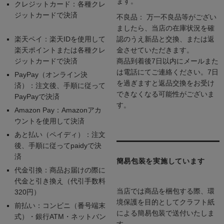
ます。
クレジットカード：各種クレ
ジットカードで決済
不良品： 万一不良品等がござい
ましたら、当店の在庫状況を確
楽天ペイ：楽天IDを使用して
認のうえ新品と交換、または返
楽天ポイントまたは各種クレ
金させていただきます。
ジットカードで決済
商品到着後7日以内にメールまた
は電話にてご連絡ください。7日
PayPay（オンライン決
を過ぎますと返品交換をお受け
済）：注文後、手順に従って
できなくなる可能性がございま
PayPayで決済
す。
Amazon Pay：Amazonアカ
ウントを使用して決済
あと払い（ペイディ）：注文
後、手順に従ってpaidyで決
済
簡易包装を実施しています
代金引換：商品お届けの際に
代金と引き換え（代引手数料
当店では商品を梱包する際、環
320円）
境保護を目的としてクラフト紙
前払い：コンビニ（番号端末
による簡易包装で送付いたしま
式）・銀行ATM・ネットバン
す。