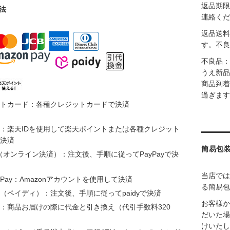
返品期限
法
連絡くだ
返品送料
す。不良
不良品：
うえ新品
商品到着
過ぎます
トカード：各種クレジットカードで決済
：楽天IDを使用して楽天ポイントまたは各種クレジット
決済
簡易包
ay（オンライン決済）：注文後、手順に従ってPayPayで決
当店では
n Pay：Amazonアカウントを使用して決済
る簡易包
（ペイディ）：注文後、手順に従ってpaidyで決済
お客様か
：商品お届けの際に代金と引き換え（代引手数料320
だいた場
けいたし