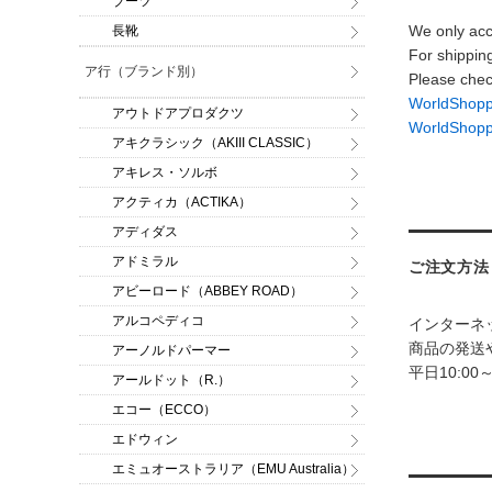
ブーツ
We only acc
長靴
For shippin
ア行（ブランド別）
Please chec
WorldSh
アウトドアプロダクツ
WorldShop
アキクラシック（AKIII CLASSIC）
アキレス・ソルボ
アクティカ（ACTIKA）
アディダス
アドミラル
ご注文方法
アビーロード（ABBEY ROAD）
アルコペディコ
インターネ
商品の発送
アーノルドパーマー
平日10:00
アールドット（R.）
エコー（ECCO）
エドウィン
エミュオーストラリア（EMU Australia）