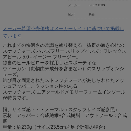
メーカー:
SKECHERS
区分:
新品
メーカー希望小売価格はメーカーサイトに基づいて掲載し
ています
これまでの快適さの常識を塗り替える、抜群の履き心地の
スケッチャーズ ハンズフリー スリップインズ：フレックス
アピール 5.0 - イージー ブリージー。
独自のヒールピローを採用したスポーティな
ヴィーガン（動物由来成分を含まない）のスリップオンシ
ューズ。
結び目が固定されたストレッチレースがあしらわれたメッ
シュアッパー、クッション性のある
スケッチャーズ エアクールドメモリーフォームインソール
が特長です。
幅、サイズ感・・・ノーマル（スタッフサイズ感参照）
素材 アッパー：合成繊維+合成樹脂 アウトソール：合成
底
重量：約230g（サイズ23.5cm片足で計測の場合）