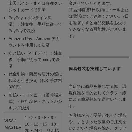
楽天ポイントまたは各種クレ
金させていただきます。
ジットカードで決済
商品到着後7日以内にメールまた
は電話にてご連絡ください。7日
PayPay（オンライン決
を過ぎますと返品交換をお受け
済）：注文後、手順に従って
できなくなる可能性がございま
PayPayで決済
す。
Amazon Pay：Amazonアカ
ウントを使用して決済
あと払い（ペイディ）：注文
後、手順に従ってpaidyで決
済
簡易包装を実施しています
代金引換：商品お届けの際に
代金と引き換え（代引手数料
当店では商品を梱包する際、環
320円）
境保護を目的としてクラフト紙
前払い：コンビニ（番号端末
による簡易包装で送付いたしま
式）・銀行ATM・ネットバン
す。
キング決済
お客様からご要望があった場合
1・2・3・5・6・
VISA /
や、まとまった数量のご注文を
10・12・15・18・
MASTER
いただいた場合を除き、クラフ
20・24回、リボ払