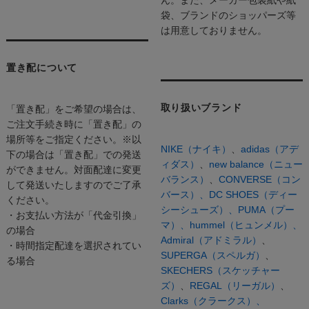
ん。また、メーカー包装紙や紙
袋、ブランドのショッパーズ等
は用意しておりません。
置き配について
取り扱いブランド
「置き配」をご希望の場合は、
ご注文手続き時に「置き配」の
場所等をご指定ください。※以
NIKE（ナイキ）
、
adidas（アデ
下の場合は「置き配」での発送
ィダス）
、
new balance（ニュー
ができません。対面配達に変更
バランス）
、
CONVERSE（コン
して発送いたしますのでご了承
バース）、
DC SHOES（ディー
ください。
シーシューズ）、
PUMA（プー
・お支払い方法が「代金引換」
マ）、
hummel（ヒュンメル）、
の場合
Admiral（アドミラル）
、
・時間指定配達を選択されてい
SUPERGA（スペルガ）
、
る場合
SKECHERS（スケッチャー
ズ）
、
REGAL（リーガル）
、
Clarks（クラークス）、