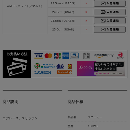
23.5cm（USA6.5）
×
WMLT（ホワイト／マルチ）
24.0cm（USA7）
×
24.5cm（USA7.5）
×
25.0cm（USA8）
×
商品説明
商品仕様
製品名:
スニーカー
ゴアレース、スリッポン
型番:
150218