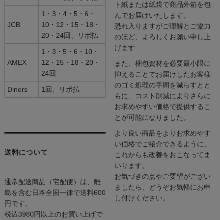
ト紙または紙袋で商品外箱を包
1・3・4・5・6・
んでお届けいたします。
JCB
10・12・15・18・
恐れ入りますがご理解とご協力
20・24回、リボ払
のほど、よろしくお願い申し上
げます
1・3・5・6・10・
AMEX
12・15・18・20・
また、梱包資材を必要最小限に
24回
抑えることでお届けしたお客様
のゴミ処理の手間を減らすとと
Diners
1回、リボ払
もに、コスト削減によりさらに
お求めやすい価格で提供するこ
とが可能になりました。
より良い商品をよりお求めやす
い価格でご紹介できるように、
送料について
これからも改善をおこなってま
いります。
お気づきの点やご要望がござい
通常配送商品（宅配便）は、離
ましたら、どうぞお気軽にお申
島を含む日本全国一律で送料600
し付けください。
円です。
税込3980円以上のお買い上げで