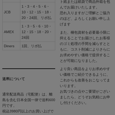
ト紙または紙袋で商品外箱を包
1・3・4・5・6・
んでお届けいたします。
JCB
10・12・15・18・
恐れ入りますがご理解とご協力
20・24回、リボ払
のほど、よろしくお願い申し上
げます
1・3・5・6・10・
AMEX
12・15・18・20・
また、梱包資材を必要最小限に
24回
抑えることでお届けしたお客様
のゴミ処理の手間を減らすとと
Diners
1回、リボ払
もに、コスト削減によりさらに
お求めやすい価格で提供するこ
とが可能になりました。
より良い商品をよりお求めやす
い価格でご紹介できるように、
送料について
これからも改善をおこなってま
いります。
お気づきの点やご要望がござい
通常配送商品（宅配便）は、離
ましたら、どうぞお気軽にお申
島を含む日本全国一律で送料600
し付けください。
円です。
税込3980円以上のお買い上げで