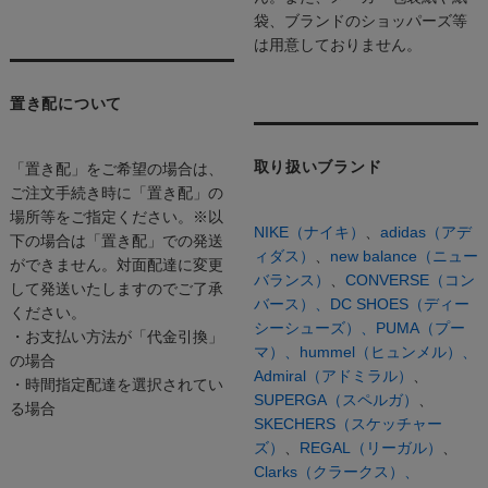
袋、ブランドのショッパーズ等
は用意しておりません。
置き配について
取り扱いブランド
「置き配」をご希望の場合は、
ご注文手続き時に「置き配」の
場所等をご指定ください。※以
NIKE（ナイキ）
、
adidas（アデ
下の場合は「置き配」での発送
ィダス）
、
new balance（ニュー
ができません。対面配達に変更
バランス）
、
CONVERSE（コン
して発送いたしますのでご了承
バース）、
DC SHOES（ディー
ください。
シーシューズ）、
PUMA（プー
・お支払い方法が「代金引換」
マ）、
hummel（ヒュンメル）、
の場合
Admiral（アドミラル）
、
・時間指定配達を選択されてい
SUPERGA（スペルガ）
、
る場合
SKECHERS（スケッチャー
ズ）
、
REGAL（リーガル）
、
Clarks（クラークス）、