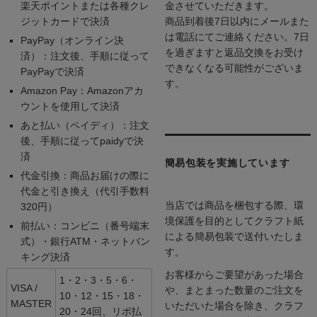
楽天ポイントまたは各種クレ
金させていただきます。
ジットカードで決済
商品到着後7日以内にメールまた
は電話にてご連絡ください。7日
PayPay（オンライン決
を過ぎますと返品交換をお受け
済）：注文後、手順に従って
できなくなる可能性がございま
PayPayで決済
す。
Amazon Pay：Amazonアカ
ウントを使用して決済
あと払い（ペイディ）：注文
後、手順に従ってpaidyで決
済
簡易包装を実施しています
代金引換：商品お届けの際に
代金と引き換え（代引手数料
当店では商品を梱包する際、環
320円）
境保護を目的としてクラフト紙
前払い：コンビニ（番号端末
による簡易包装で送付いたしま
式）・銀行ATM・ネットバン
す。
キング決済
お客様からご要望があった場合
1・2・3・5・6・
VISA /
や、まとまった数量のご注文を
10・12・15・18・
MASTER
いただいた場合を除き、クラフ
20・24回、リボ払