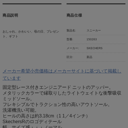
商品説明
商品仕様
製品名:
スニーカー
おしゃれ、かわいい、母の日、プレゼン
ト、ギフト
型番:
150263
メーカー:
SKECHERS
区分:
新品
メーカー希望小売価格はメーカーサイトに基づいて掲載し
ています
固定型レース付きエンジニアード ニットのアッパー。
メタリックカラーで縁取りしたライトウェイトな衝撃吸収
ミッドソール。
フレキシブルでトラクション性の高いアウトソール。
洗濯機洗い可能。
ヒールの高さは約3.18cm（1 1／4インチ）
SkechersRのロゴディテール
幅、サイズ感・・・ノーマル