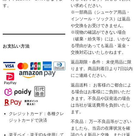
す。
い求めください。
※一部商品（シューケア用品・
インソール・ソックス）は返品
や交換をお受けできません。
※現物の確認ができない場合
（破棄・紛失等）には、いかな
る理由があっても返品・返金・
お支払い方法
交換対応はいたしかねます。
返品期限・条件： 未使用品に限
ります。商品到着日より7日以内
にご連絡ください。
返品送料： お客様のご都合によ
る場合はお客様にご負担いただ
きます。不良品や誤発送の場合
は当社が返送費用を負担いたし
ます。
クレジットカード：各種クレ
ジットカードで決済
不良品： 万一不良品等がござい
ましたら、当店の在庫状況を確
楽天ペイ：楽天IDを使用して
認のうえ新品と交換、または返