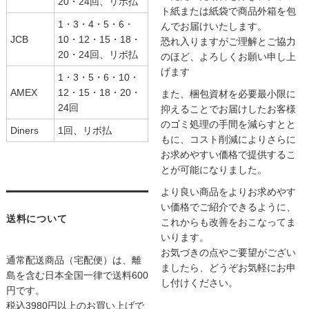
20・24回、リボ払
ト紙または紙袋で商品外箱を包
1・3・4・5・6・
んでお届けいたします。
JCB
10・12・15・18・
恐れ入りますがご理解とご協力
20・24回、リボ払
のほど、よろしくお願い申し上
げます
1・3・5・6・10・
AMEX
12・15・18・20・
また、梱包資材を必要最小限に
24回
抑えることでお届けしたお客様
のゴミ処理の手間を減らすとと
Diners
1回、リボ払
もに、コスト削減によりさらに
お求めやすい価格で提供するこ
とが可能になりました。
より良い商品をよりお求めやす
い価格でご紹介できるように、
送料について
これからも改善をおこなってま
いります。
お気づきの点やご要望がござい
通常配送商品（宅配便）は、離
ましたら、どうぞお気軽にお申
島を含む日本全国一律で送料600
し付けください。
円です。
税込3980円以上のお買い上げで