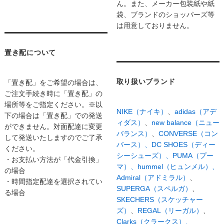
ん。また、メーカー包装紙や紙
袋、ブランドのショッパーズ等
は用意しておりません。
置き配について
取り扱いブランド
「置き配」をご希望の場合は、
ご注文手続き時に「置き配」の
場所等をご指定ください。※以
NIKE（ナイキ）
、
adidas（アデ
下の場合は「置き配」での発送
ィダス）
、
new balance（ニュー
ができません。対面配達に変更
バランス）
、
CONVERSE（コン
して発送いたしますのでご了承
バース）、
DC SHOES（ディー
ください。
シーシューズ）、
PUMA（プー
・お支払い方法が「代金引換」
マ）、
hummel（ヒュンメル）、
の場合
Admiral（アドミラル）
、
・時間指定配達を選択されてい
SUPERGA（スペルガ）
、
る場合
SKECHERS（スケッチャー
ズ）
、
REGAL（リーガル）
、
Clarks（クラークス）、