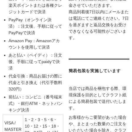
楽天ポイントまたは各種クレ
金させていただきます。
ジットカードで決済
商品到着後7日以内にメールまた
は電話にてご連絡ください。7日
PayPay（オンライン決
を過ぎますと返品交換をお受け
済）：注文後、手順に従って
できなくなる可能性がございま
PayPayで決済
す。
Amazon Pay：Amazonアカ
ウントを使用して決済
あと払い（ペイディ）：注文
後、手順に従ってpaidyで決
済
簡易包装を実施しています
代金引換：商品お届けの際に
代金と引き換え（代引手数料
当店では商品を梱包する際、環
320円）
境保護を目的としてクラフト紙
前払い：コンビニ（番号端末
による簡易包装で送付いたしま
式）・銀行ATM・ネットバン
す。
キング決済
お客様からご要望があった場合
1・2・3・5・6・
VISA /
や、まとまった数量のご注文を
10・12・15・18・
MASTER
いただいた場合を除き、クラフ