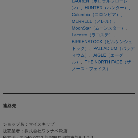
LAUREN（ポロラルフローレ
ン）、
HUNTER（ハンター）、
Columbia（コロンビア）、
MERRELL（メレル）、
MoonStar（ムーンスター）
、
Lacoste（ラコステ）
、
BIRKENSTOCK（ビルケンシュ
トック）
、
PALLADIUM（パラデ
ィウム）
、
AIGLE（エーグ
ル）
、
THE NORTH FACE（ザ・
ノース・フェイス）
連絡先
ショップ名：マイスキップ
販売業者：株式会社ワタナベ靴店
所在地：〒940-0022 新潟県長岡市東新町1-2-1