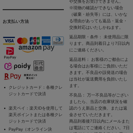
や交換をお受けできません。
※現物の確認ができない場合
（破棄・紛失等）には、いかな
る理由があっても返品・返金・
お支払い方法
交換対応はいたしかねます。
返品期限・条件： 未使用品に限
ります。商品到着日より7日以内
にご連絡ください。
返品送料： お客様のご都合によ
る場合はお客様にご負担いただ
きます。不良品や誤発送の場合
は当社が返送費用を負担いたし
ます。
クレジットカード：各種クレ
ジットカードで決済
不良品： 万一不良品等がござい
ましたら、当店の在庫状況を確
楽天ペイ：楽天IDを使用して
認のうえ新品と交換、または返
楽天ポイントまたは各種クレ
金させていただきます。
ジットカードで決済
商品到着後7日以内にメールまた
は電話にてご連絡ください。7日
PayPay（オンライン決