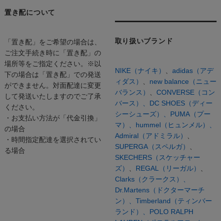
置き配について
取り扱いブランド
「置き配」をご希望の場合は、
ご注文手続き時に「置き配」の
場所等をご指定ください。※以
NIKE（ナイキ）
、
adidas（アデ
下の場合は「置き配」での発送
ィダス）
、
new balance（ニュー
ができません。対面配達に変更
バランス）
、
CONVERSE（コン
して発送いたしますのでご了承
バース）、
DC SHOES（ディー
ください。
シーシューズ）、
PUMA（プー
・お支払い方法が「代金引換」
マ）、
hummel（ヒュンメル）、
の場合
Admiral（アドミラル）
、
・時間指定配達を選択されてい
SUPERGA（スペルガ）
、
る場合
SKECHERS（スケッチャー
ズ）
、
REGAL（リーガル）
、
Clarks（クラークス）、
Dr.Martens（ドクターマーチ
ン）、
Timberland（ティンバー
ランド）、
POLO RALPH