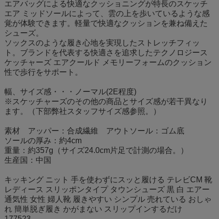
エアバッグによる快適なクッショニングが特長のスケッチ
エア ミッドソールによって、雲の上を歩いているような感
覚が体験できます。軽量で快適なクッションを兼ね備えた
シューズ。
ソックスのような履き心地を実現したストレッチフィッ
ト。ブランドを代表する快適さを追求したテクノロジース
ケッチャーズ エアクールド メモリーフォームのクッション
性で歩行をサポート。
幅、サイズ感・・・ノーマル(2E程度)
※スケッチャーズのその他の商品とサイズ感が若干異なり
ます。（下部弊社スタッフサイズ感参照。）
素材 アッパー：合成繊維 アウトソール：ゴム底
ソールの厚み：約4cm
重量：約357g（サイズ24.0cm片足で計測の場合。）
生産国：中国
キッキング ニット 手を使わずにスッと履ける テレビCM 靴
レディース スリッポンタイプ タウンシューズ 黒 白 エアー
通気性 女性 婦人靴 履きやすい シンプル 売れている おしゃ
れ 簡単脱ぎ履き かがまない スリップインするだけ
177523