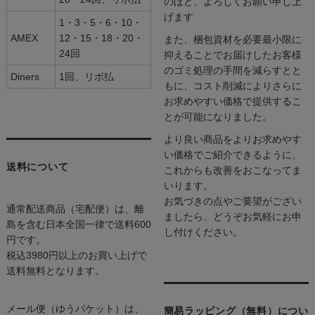
のほど、よろしくお願い申し上
げます
1・3・5・6・10・
AMEX
12・15・18・20・
また、梱包資材を必要最小限に
24回
抑えることでお届けしたお客様
のゴミ処理の手間を減らすとと
Diners
1回、リボ払
もに、コスト削減によりさらに
お求めやすい価格で提供するこ
とが可能になりました。
より良い商品をよりお求めやす
い価格でご紹介できるように、
送料について
これからも改善をおこなってま
いります。
お気づきの点やご要望がござい
通常配送商品（宅配便）は、離
ましたら、どうぞお気軽にお申
島を含む日本全国一律で送料600
し付けください。
円です。
税込3980円以上のお買い上げで
送料無料となります。
メール便（ゆうパケット）は、
簡易ラッピング（無料）につい