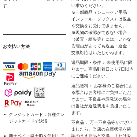
す。
い求めください。
※一部商品（シューケア用品・
インソール・ソックス）は返品
や交換をお受けできません。
※現物の確認ができない場合
（破棄・紛失等）には、いかな
る理由があっても返品・返金・
お支払い方法
交換対応はいたしかねます。
返品期限・条件： 未使用品に限
ります。商品到着日より7日以内
にご連絡ください。
返品送料： お客様のご都合によ
る場合はお客様にご負担いただ
きます。不良品や誤発送の場合
は当社が返送費用を負担いたし
ます。
クレジットカード：各種クレ
ジットカードで決済
不良品： 万一不良品等がござい
ましたら、当店の在庫状況を確
楽天ペイ：楽天IDを使用して
認のうえ新品と交換、または返