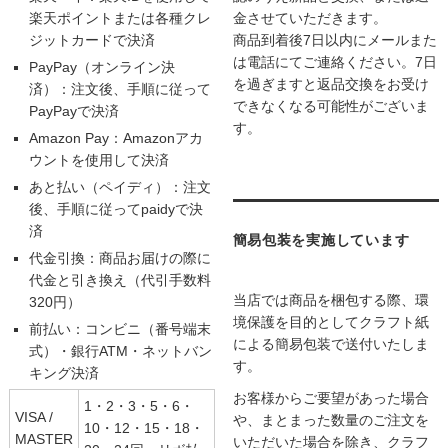
楽天ポイントまたは各種クレ
金させていただきます。
ジットカードで決済
商品到着後7日以内にメールまた
は電話にてご連絡ください。7日
PayPay（オンライン決
を過ぎますと返品交換をお受け
済）：注文後、手順に従って
できなくなる可能性がございま
PayPayで決済
す。
Amazon Pay：Amazonアカ
ウントを使用して決済
あと払い（ペイディ）：注文
後、手順に従ってpaidyで決
済
簡易包装を実施しています
代金引換：商品お届けの際に
代金と引き換え（代引手数料
当店では商品を梱包する際、環
320円）
境保護を目的としてクラフト紙
前払い：コンビニ（番号端末
による簡易包装で送付いたしま
式）・銀行ATM・ネットバン
す。
キング決済
お客様からご要望があった場合
1・2・3・5・6・
VISA /
や、まとまった数量のご注文を
10・12・15・18・
MASTER
いただいた場合を除き、クラフ