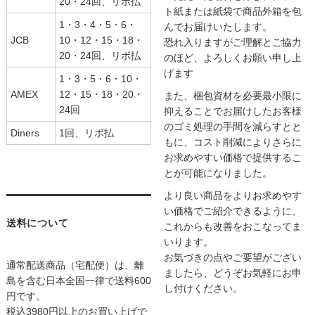
20・24回、リボ払
ト紙または紙袋で商品外箱を包
1・3・4・5・6・
んでお届けいたします。
JCB
10・12・15・18・
恐れ入りますがご理解とご協力
20・24回、リボ払
のほど、よろしくお願い申し上
げます
1・3・5・6・10・
AMEX
12・15・18・20・
また、梱包資材を必要最小限に
24回
抑えることでお届けしたお客様
のゴミ処理の手間を減らすとと
Diners
1回、リボ払
もに、コスト削減によりさらに
お求めやすい価格で提供するこ
とが可能になりました。
より良い商品をよりお求めやす
い価格でご紹介できるように、
送料について
これからも改善をおこなってま
いります。
お気づきの点やご要望がござい
通常配送商品（宅配便）は、離
ましたら、どうぞお気軽にお申
島を含む日本全国一律で送料600
し付けください。
円です。
税込3980円以上のお買い上げで