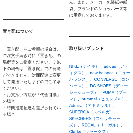
ん。また、メーカー包装紙や紙
袋、ブランドのショッパーズ等
は用意しておりません。
置き配について
取り扱いブランド
「置き配」をご希望の場合は、
ご注文手続き時に「置き配」の
場所等をご指定ください。※以
NIKE（ナイキ）
、
adidas（アデ
下の場合は「置き配」での発送
ィダス）
、
new balance（ニュー
ができません。対面配達に変更
バランス）
、
CONVERSE（コン
して発送いたしますのでご了承
バース）、
DC SHOES（ディー
ください。
シーシューズ）、
PUMA（プー
・お支払い方法が「代金引換」
マ）、
hummel（ヒュンメル）、
の場合
Admiral（アドミラル）
、
・時間指定配達を選択されてい
SUPERGA（スペルガ）
、
る場合
SKECHERS（スケッチャー
ズ）
、
REGAL（リーガル）
、
Clarks（クラークス）、