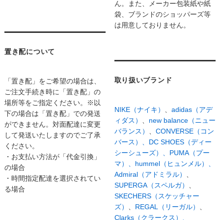
ん。また、メーカー包装紙や紙
袋、ブランドのショッパーズ等
は用意しておりません。
置き配について
取り扱いブランド
「置き配」をご希望の場合は、
ご注文手続き時に「置き配」の
場所等をご指定ください。※以
NIKE（ナイキ）
、
adidas（アデ
下の場合は「置き配」での発送
ィダス）
、
new balance（ニュー
ができません。対面配達に変更
バランス）
、
CONVERSE（コン
して発送いたしますのでご了承
バース）、
DC SHOES（ディー
ください。
シーシューズ）、
PUMA（プー
・お支払い方法が「代金引換」
マ）、
hummel（ヒュンメル）、
の場合
Admiral（アドミラル）
、
・時間指定配達を選択されてい
SUPERGA（スペルガ）
、
る場合
SKECHERS（スケッチャー
ズ）
、
REGAL（リーガル）
、
Clarks（クラークス）、