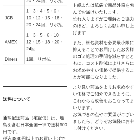
20・24回、リボ払
ト紙または紙袋で商品外箱を包
1・3・4・5・6・
んでお届けいたします。
JCB
10・12・15・18・
恐れ入りますがご理解とご協力
20・24回、リボ払
のほど、よろしくお願い申し上
げます
1・3・5・6・10・
AMEX
12・15・18・20・
また、梱包資材を必要最小限に
24回
抑えることでお届けしたお客様
のゴミ処理の手間を減らすとと
Diners
1回、リボ払
もに、コスト削減によりさらに
お求めやすい価格で提供するこ
とが可能になりました。
より良い商品をよりお求めやす
い価格でご紹介できるように、
送料について
これからも改善をおこなってま
いります。
お気づきの点やご要望がござい
通常配送商品（宅配便）は、離
ましたら、どうぞお気軽にお申
島を含む日本全国一律で送料600
し付けください。
円です。
税込3980円以上のお買い上げで