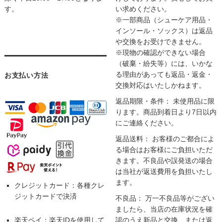
す。
い求めください。
※一部商品（シューケア用品・
インソール・ソックス）は返品
や交換をお受けできません。
※現物の確認ができない場合
（破棄・紛失等）には、いかな
る理由があっても返品・返金・
お支払い方法
交換対応はいたしかねます。
返品期限・条件： 未使用品に限
ります。商品到着日より7日以内
にご連絡ください。
返品送料： お客様のご都合によ
る場合はお客様にご負担いただ
きます。不良品や誤発送の場合
は当社が返送費用を負担いたし
ます。
クレジットカード：各種クレ
ジットカードで決済
不良品： 万一不良品等がござい
ましたら、当店の在庫状況を確
楽天ペイ：楽天IDを使用して
認のうえ新品と交換、または返