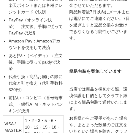
楽天ポイントまたは各種クレ
金させていただきます。
ジットカードで決済
商品到着後7日以内にメールまた
は電話にてご連絡ください。7日
PayPay（オンライン決
を過ぎますと返品交換をお受け
済）：注文後、手順に従って
できなくなる可能性がございま
PayPayで決済
す。
Amazon Pay：Amazonアカ
ウントを使用して決済
あと払い（ペイディ）：注文
後、手順に従ってpaidyで決
済
簡易包装を実施しています
代金引換：商品お届けの際に
代金と引き換え（代引手数料
当店では商品を梱包する際、環
320円）
境保護を目的としてクラフト紙
前払い：コンビニ（番号端末
による簡易包装で送付いたしま
式）・銀行ATM・ネットバン
す。
キング決済
お客様からご要望があった場合
1・2・3・5・6・
VISA /
や、まとまった数量のご注文を
10・12・15・18・
MASTER
いただいた場合を除き、クラフ