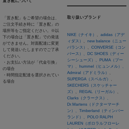
置き配について
取り扱いブランド
「置き配」をご希望の場合は、
ご注文手続き時に「置き配」の
場所等をご指定ください。※以
NIKE（ナイキ）
、
adidas（アデ
下の場合は「置き配」での発送
ィダス）
、
new balance（ニュー
ができません。対面配達に変更
バランス）
、
CONVERSE（コン
して発送いたしますのでご了承
バース）、
DC SHOES（ディー
ください。
シーシューズ）、
PUMA（プー
・お支払い方法が「代金引換」
マ）、
hummel（ヒュンメル）、
の場合
Admiral（アドミラル）
、
・時間指定配達を選択されてい
SUPERGA（スペルガ）
、
る場合
SKECHERS（スケッチャー
ズ）
、
REGAL（リーガル）
、
Clarks（クラークス）、
Dr.Martens（ドクターマーチ
ン）、
Timberland（ティンバー
ランド）、
POLO RALPH
LAUREN（ポロラルフローレ