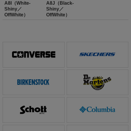
A8I（White-
A8J（Black-
Shiny／
Shiny／
OffWhite）
OffWhite）