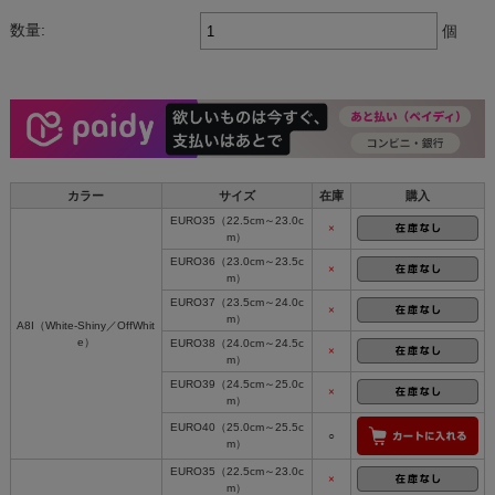
数量:
個
カラー
サイズ
在庫
購入
EURO35（22.5cm～23.0c
×
m）
EURO36（23.0cm～23.5c
×
m）
EURO37（23.5cm～24.0c
×
m）
A8I（White-Shiny／OffWhit
e）
EURO38（24.0cm～24.5c
×
m）
EURO39（24.5cm～25.0c
×
m）
EURO40（25.0cm～25.5c
○
m）
EURO35（22.5cm～23.0c
×
m）