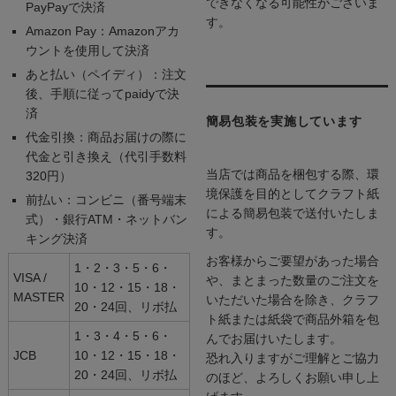
できなくなる可能性がございま
PayPayで決済
す。
Amazon Pay：Amazonアカ
ウントを使用して決済
あと払い（ペイディ）：注文
後、手順に従ってpaidyで決
済
簡易包装を実施しています
代金引換：商品お届けの際に
代金と引き換え（代引手数料
当店では商品を梱包する際、環
320円）
境保護を目的としてクラフト紙
前払い：コンビニ（番号端末
による簡易包装で送付いたしま
式）・銀行ATM・ネットバン
す。
キング決済
お客様からご要望があった場合
1・2・3・5・6・
VISA /
や、まとまった数量のご注文を
10・12・15・18・
MASTER
いただいた場合を除き、クラフ
20・24回、リボ払
ト紙または紙袋で商品外箱を包
1・3・4・5・6・
んでお届けいたします。
JCB
10・12・15・18・
恐れ入りますがご理解とご協力
20・24回、リボ払
のほど、よろしくお願い申し上