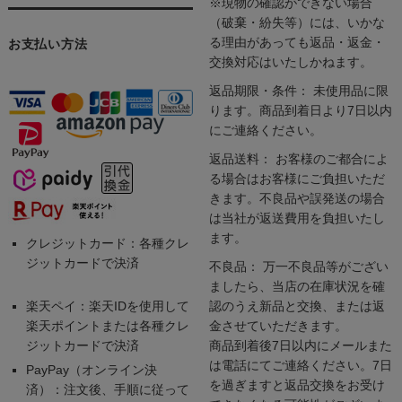
※現物の確認ができない場合
（破棄・紛失等）には、いかな
る理由があっても返品・返金・
お支払い方法
交換対応はいたしかねます。
返品期限・条件： 未使用品に限
ります。商品到着日より7日以内
にご連絡ください。
返品送料： お客様のご都合によ
る場合はお客様にご負担いただ
きます。不良品や誤発送の場合
は当社が返送費用を負担いたし
ます。
クレジットカード：各種クレ
ジットカードで決済
不良品： 万一不良品等がござい
ましたら、当店の在庫状況を確
楽天ペイ：楽天IDを使用して
認のうえ新品と交換、または返
楽天ポイントまたは各種クレ
金させていただきます。
ジットカードで決済
商品到着後7日以内にメールまた
は電話にてご連絡ください。7日
PayPay（オンライン決
を過ぎますと返品交換をお受け
済）：注文後、手順に従って