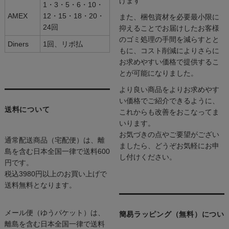
げます
1・3・5・6・10・
AMEX
12・15・18・20・
また、梱包資材を必要最小限に
24回
抑えることでお届けしたお客様
のゴミ処理の手間を減らすとと
Diners
1回、リボ払
もに、コスト削減によりさらに
お求めやすい価格で提供するこ
とが可能になりました。
より良い商品をよりお求めやす
い価格でご紹介できるように、
送料について
これからも改善をおこなってま
いります。
お気づきの点やご要望がござい
通常配送商品（宅配便）は、離
ましたら、どうぞお気軽にお申
島を含む日本全国一律で送料600
し付けください。
円です。
税込3980円以上のお買い上げで
送料無料となります。
メール便（ゆうパケット）は、
簡易ラッピング（無料）につい
離島を含む日本全国一律で送料