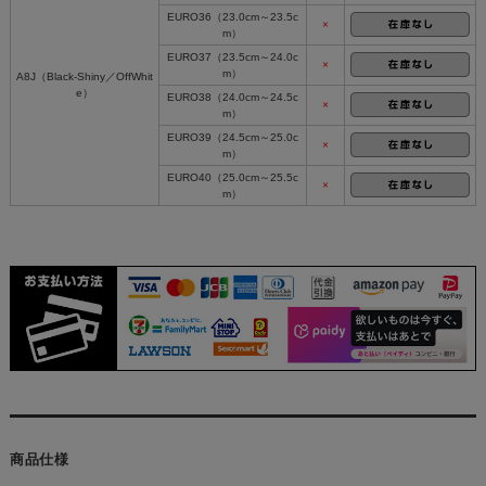
EURO36（23.0cm～23.5c
×
m）
EURO37（23.5cm～24.0c
×
m）
A8J（Black-Shiny／OffWhit
e）
EURO38（24.0cm～24.5c
×
m）
EURO39（24.5cm～25.0c
×
m）
EURO40（25.0cm～25.5c
×
m）
商品仕様