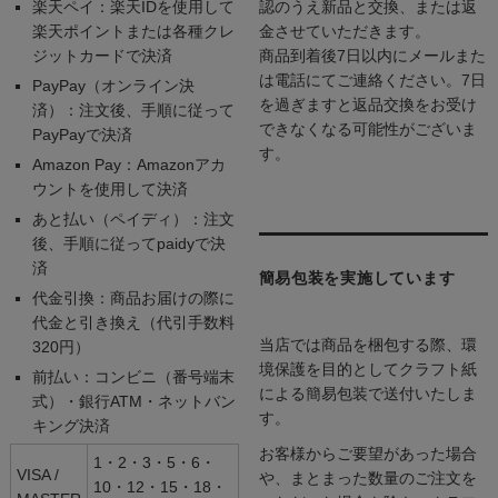
楽天ペイ：楽天IDを使用して
認のうえ新品と交換、または返
楽天ポイントまたは各種クレ
金させていただきます。
ジットカードで決済
商品到着後7日以内にメールまた
は電話にてご連絡ください。7日
PayPay（オンライン決
を過ぎますと返品交換をお受け
済）：注文後、手順に従って
できなくなる可能性がございま
PayPayで決済
す。
Amazon Pay：Amazonアカ
ウントを使用して決済
あと払い（ペイディ）：注文
後、手順に従ってpaidyで決
済
簡易包装を実施しています
代金引換：商品お届けの際に
代金と引き換え（代引手数料
当店では商品を梱包する際、環
320円）
境保護を目的としてクラフト紙
前払い：コンビニ（番号端末
による簡易包装で送付いたしま
式）・銀行ATM・ネットバン
す。
キング決済
お客様からご要望があった場合
1・2・3・5・6・
VISA /
や、まとまった数量のご注文を
10・12・15・18・