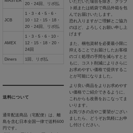
MASTER
いただいた場合を除き、クラフ
20・24回、リボ払
ト紙または紙袋で商品外箱を包
1・3・4・5・6・
んでお届けいたします。
JCB
10・12・15・18・
恐れ入りますがご理解とご協力
20・24回、リボ払
のほど、よろしくお願い申し上
げます
1・3・5・6・10・
AMEX
12・15・18・20・
また、梱包資材を必要最小限に
24回
抑えることでお届けしたお客様
のゴミ処理の手間を減らすとと
Diners
1回、リボ払
もに、コスト削減によりさらに
お求めやすい価格で提供するこ
とが可能になりました。
より良い商品をよりお求めやす
い価格でご紹介できるように、
送料について
これからも改善をおこなってま
いります。
お気づきの点やご要望がござい
通常配送商品（宅配便）は、離
ましたら、どうぞお気軽にお申
島を含む日本全国一律で送料600
し付けください。
円です。