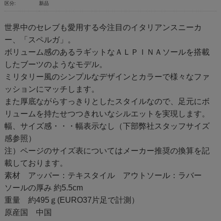
区分:
新品
世界中のセレブも愛用する今注目のイタリアンスニーカ
ー、「スペルガ」。
ボリューム感のあるラギットなＡＬＰＩＮＡソールを搭載
したブーツのようなモデル。
ミリタリー風のシンプルなデザインとカラーで様々なファ
ッションにマッチします。
また厚底ながらすっきりとしたスタイルなので、足元にボ
リュームを持たせつつきれいなシルエットを実現します。
幅、サイズ感・・・幅表示なし（下部弊社スタッフサイズ
感参照）
注）ページのサイズ表についてはメーカー推奨の換算を記
載しております。
素材 アッパー：テキスタイル アウトソール：ラバー
ソールの厚み 約5.5cm
重量 約495ｇ(EURO37片足で計測）
原産国 中国