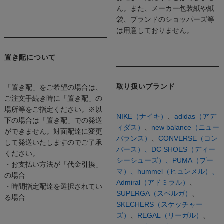
ん。また、メーカー包装紙や紙
袋、ブランドのショッパーズ等
は用意しておりません。
置き配について
取り扱いブランド
「置き配」をご希望の場合は、
ご注文手続き時に「置き配」の
場所等をご指定ください。※以
NIKE（ナイキ）
、
adidas（アデ
下の場合は「置き配」での発送
ィダス）
、
new balance（ニュー
ができません。対面配達に変更
バランス）
、
CONVERSE（コン
して発送いたしますのでご了承
バース）、
DC SHOES（ディー
ください。
シーシューズ）、
PUMA（プー
・お支払い方法が「代金引換」
マ）、
hummel（ヒュンメル）、
の場合
Admiral（アドミラル）
、
・時間指定配達を選択されてい
SUPERGA（スペルガ）
、
る場合
SKECHERS（スケッチャー
ズ）
、
REGAL（リーガル）
、