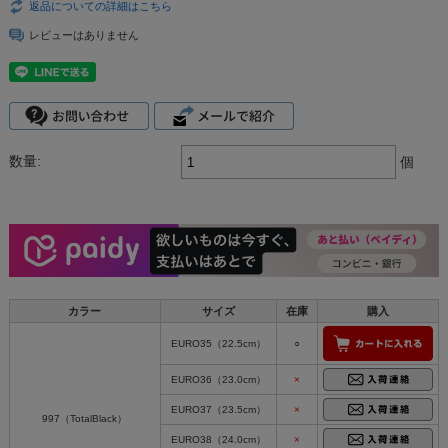
返品についての詳細はこちら
レビューはありません
数量:
個
カラー
サイズ
在庫
購入
EURO35（22.5cm）
○
EURO36（23.0cm）
×
EURO37（23.5cm）
×
997（TotalBlack）
EURO38（24.0cm）
×