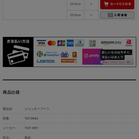
24.5cm
○
25.0cm
×
商品仕様
製品名:
ジョッキーブーツ
型番:
TDY3894
メーカー:
TOP DRY
区分:
新品