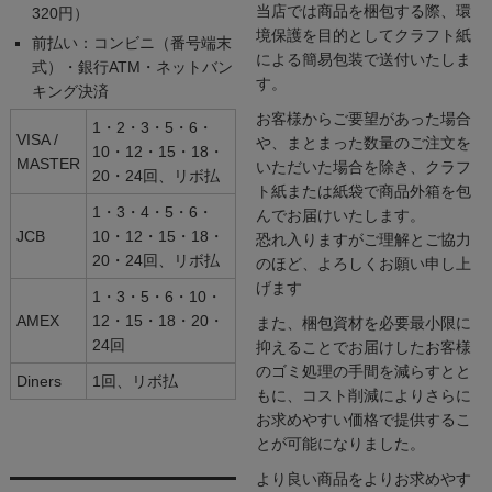
当店では商品を梱包する際、環
320円）
境保護を目的としてクラフト紙
前払い：コンビニ（番号端末
による簡易包装で送付いたしま
式）・銀行ATM・ネットバン
す。
キング決済
お客様からご要望があった場合
1・2・3・5・6・
VISA /
や、まとまった数量のご注文を
10・12・15・18・
MASTER
いただいた場合を除き、クラフ
20・24回、リボ払
ト紙または紙袋で商品外箱を包
1・3・4・5・6・
んでお届けいたします。
JCB
10・12・15・18・
恐れ入りますがご理解とご協力
20・24回、リボ払
のほど、よろしくお願い申し上
げます
1・3・5・6・10・
AMEX
12・15・18・20・
また、梱包資材を必要最小限に
24回
抑えることでお届けしたお客様
のゴミ処理の手間を減らすとと
Diners
1回、リボ払
もに、コスト削減によりさらに
お求めやすい価格で提供するこ
とが可能になりました。
より良い商品をよりお求めやす