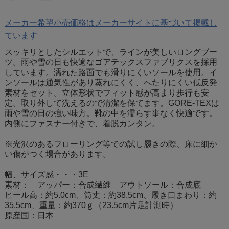
メーカー希望小売価格はメーカーサイトに基づいて掲載し
ています
スッキリとしたシルエットで、ラインが美しいロングブー
ツ。雨や雪の日も快適なゴアテックスファブリクスを採用
しています。濡れた路面でも滑りにくいソールを使用。イ
ンソールは通気性があり蒸れにくく、へたりにくい低反発
素材をセット。立体形状でフィット感が高まり歩行も安
定。取り外して洗えるので清潔を保てます。GORE-TEXは
雨や雪の日の強い味方。靴の中を濡らす事なく快適です。
内側にファスナー付きで、着脱カンタン。
※光沢のあるフローリング等での試し履きの際、床に細か
い傷がつく場合があります。
幅、サイズ感・・・3E
素材： アッパー：合成繊維 アウトソール：合成底
ヒール高：約5.0cm、筒丈：約38.5cm、履き口まわり：約
35.5cm、重量：約370ｇ（23.5cm片足計測時）
原産国：日本