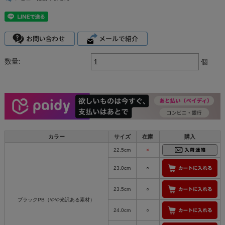
数量:
個
カラー
サイズ
在庫
購入
22.5cm
×
23.0cm
○
23.5cm
○
ブラックPB（やや光沢ある素材）
24.0cm
○