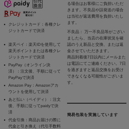
る場合はお客様にご負担いただ
きます。不良品や誤発送の場合
は当社が返送費用を負担いたし
ます。
クレジットカード：各種クレ
ジットカードで決済
不良品： 万一不良品等がござい
ましたら、当店の在庫状況を確
楽天ペイ：楽天IDを使用して
認のうえ新品と交換、または返
楽天ポイントまたは各種クレ
金させていただきます。
ジットカードで決済
商品到着後7日以内にメールまた
は電話にてご連絡ください。7日
PayPay（オンライン決
を過ぎますと返品交換をお受け
済）：注文後、手順に従って
できなくなる可能性がございま
PayPayで決済
す。
Amazon Pay：Amazonアカ
ウントを使用して決済
あと払い（ペイディ）：注文
後、手順に従ってpaidyで決
済
簡易包装を実施しています
代金引換：商品お届けの際に
代金と引き換え（代引手数料