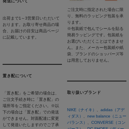
発送について
ご注文時に指定された場合に限
り、無料のラッピング包装を承
出荷まで1～3営業日いただいて
ります。
おります。お取り寄せ商品の場
※包装紙で包んでシールを貼る
合、お届けの目安は商品ページ
簡易ラッピングです。包装紙を
に記載しています。
お選びいただくことはできませ
ん。また、メーカー包装紙や紙
袋、ブランドのショッパーズ等
は用意しておりません。
置き配について
取り扱いブランド
「置き配」をご希望の場合は、
ご注文手続き時に「置き配」の
場所等をご指定ください。※以
NIKE（ナイキ）
、
adidas（アデ
下の場合は「置き配」での発送
ィダス）
、
new balance（ニュー
ができません。対面配達に変更
バランス）
、
CONVERSE（コン
して発送いたしますのでご了承
バース）、
DC SHOES（ディー