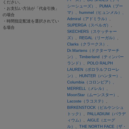
ください。
シーシューズ）、
PUMA（プー
・お支払い方法が「代金引換」
マ）、
hummel（ヒュンメル）、
の場合
Admiral（アドミラル）
、
・時間指定配達を選択されてい
SUPERGA（スペルガ）
、
る場合
SKECHERS（スケッチャー
ズ）
、
REGAL（リーガル）
、
Clarks（クラークス）、
Dr.Martens（ドクターマーチ
ン）、
Timberland（ティンバー
ランド）、
POLO RALPH
LAUREN（ポロラルフローレ
ン）、
HUNTER（ハンター）、
Columbia（コロンビア）、
MERRELL（メレル）、
MoonStar（ムーンスター）
、
Lacoste（ラコステ）
、
BIRKENSTOCK（ビルケンシュ
トック）
、
PALLADIUM（パラデ
ィウム）
、
AIGLE（エーグ
ル）
、
THE NORTH FACE（ザ・