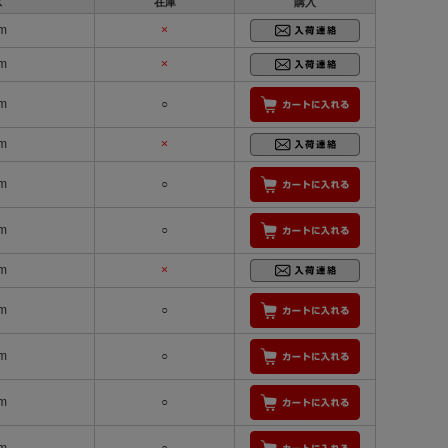
ズ
在庫
購入
m
×
m
×
m
○
m
×
m
○
m
○
m
×
m
○
m
○
m
○