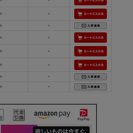
m
○
m
○
m
×
m
○
m
○
m
○
m
×
m
×