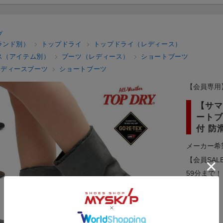
プ
ランド別）
トップドライ
トップドライ（レディース）
ス（アイテム別）
ブーツ（レディース）
ショートブーツ
レディースブーツ
ショートブーツ
【会員専用
【サマ
ートブ
付 防
メーカー希
【会員SAL
59分まで！
メーカー：
型番：