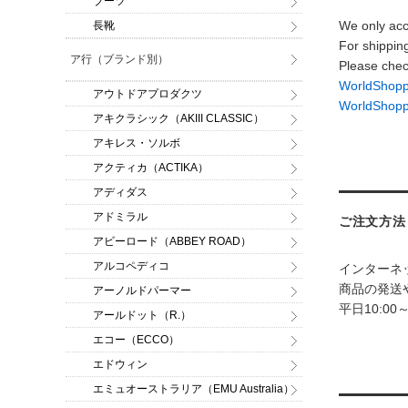
ブーツ
We only acc
長靴
For shippin
ア行（ブランド別）
Please chec
WorldSh
アウトドアプロダクツ
WorldShop
アキクラシック（AKIII CLASSIC）
アキレス・ソルボ
アクティカ（ACTIKA）
アディダス
アドミラル
ご注文方法
アビーロード（ABBEY ROAD）
アルコペディコ
インターネ
商品の発送
アーノルドパーマー
平日10:00
アールドット（R.）
エコー（ECCO）
エドウィン
エミュオーストラリア（EMU Australia）