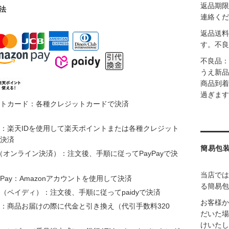
返品期限
法
連絡くだ
返品送料
す。不良
不良品：
うえ新品
商品到着
過ぎます
トカード：各種クレジットカードで決済
：楽天IDを使用して楽天ポイントまたは各種クレジット
決済
簡易包
ay（オンライン決済）：注文後、手順に従ってPayPayで決
当店では
n Pay：Amazonアカウントを使用して決済
る簡易包
（ペイディ）：注文後、手順に従ってpaidyで決済
お客様か
：商品お届けの際に代金と引き換え（代引手数料320
だいた場
けいたし